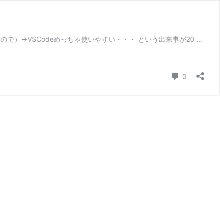
で）→VSCodeめっちゃ使いやすい・・・ という出来事が20 …
コメント
0