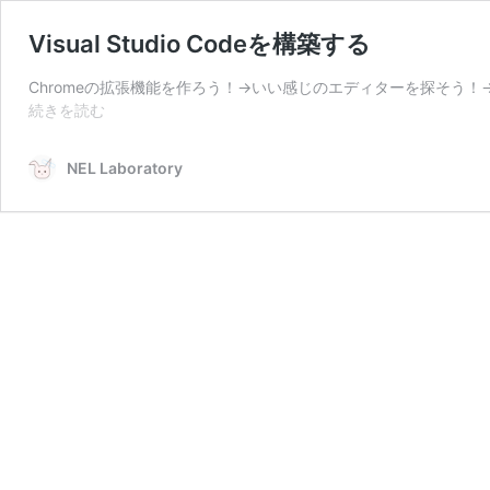
Visual Studio Codeを構築する
Chromeの拡張機能を作ろう！→いい感じのエディターを探そう！→
Visual
続きを読む
Studio
Code
NEL Laboratory
を
構
築
す
る