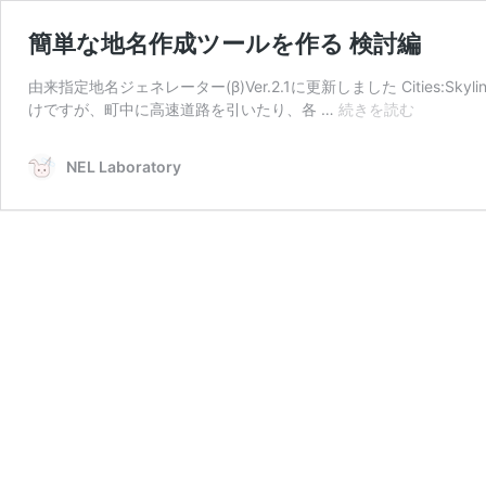
簡単な地名作成ツールを作る 検討編
由来指定地名ジェネレーター(β)Ver.2.1に更新しました Cities
簡
けですが、町中に高速道路を引いたり、各 …
続きを読む
単
な
NEL Laboratory
地
名
作
成
ツ
ー
ル
を
作
る
検
討
編