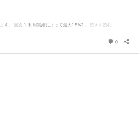
PayPay
す。 目次 1. 利用実績によって最大1.5%2 …
続きを読む
の
還
コメント
0
元
率
が
基
本
0.5%
に
低
下
利
用
実
績
に
よ