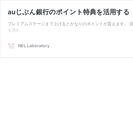
auじぶん銀行のポイント特典を活用する
プレミアムステージまで上げるとかなりのポイントが貰えます。 目次 1
au
を読む
じ
ぶ
NEL Laboratory
ん
銀
行
の
ポ
イ
ン
ト
特
典
を
活
用
す