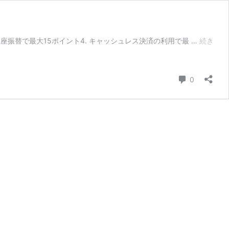
口座振替で最大15ポイント4. キャッシュレス決済の利用で最 …
続き
コメント
0