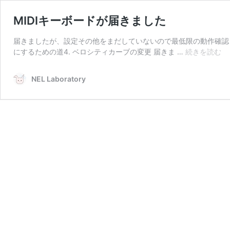
MIDIキーボードが届きました
届きましたが、設定その他をまだしていないので最低限の動作確認しか出来
MI
にするための道4. ベロシティカーブの変更 届きま …
続きを読む
キ
ー
NEL Laboratory
ボ
ー
ド
が
届
き
ま
し
た