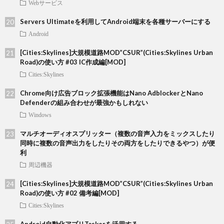
Webサービス
Servers Ultimateを利用してAndroid端末を各種サーバーにする
Android
[Cities:Skylines]大規模道路MOD”CSUR”(Cities:Skylines Urban
Road)の使い方 #03 IC作成編[MOD]
Cities:Skylines
Chrome向け広告ブロック拡張機能はNano AdblockerとNano
Defenderの組み合わせが最強かもしれない
Windows
マルチオーディオスプリッター（複数の音声入力をミックスしたり
同時に複数の音声出力をしたりその両方をしたりできるやつ）が便
利
周辺機器
[Cities:Skylines]大規模道路MOD”CSUR”(Cities:Skylines Urban
Road)の使い方 #02 備考編[MOD]
Cities:Skylines