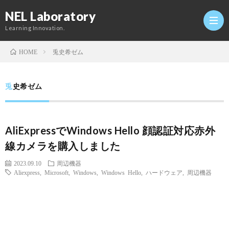
NEL Laboratory
Learning Innovation.
兎史希ゼム
HOME
Hom
兎史希ゼム
研
AliExpressでWindows Hello 顔認証対応赤外
究
Profi
線カメラを購入しました
室
Twitt
2023.09.10
周辺機器
Aliexpress
,
Microsoft
,
Windows
,
Windows Hello
,
ハードウェア
,
周辺機器
Conta