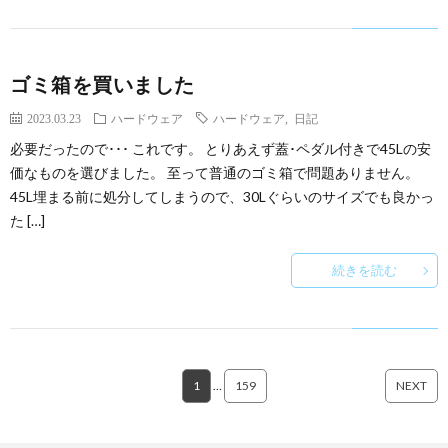
ゴミ箱を買いました
2023.03.23
ハードウェア
ハードウェア
,
日記
必要だったので･･･ これです。 とりあえず蓋･ペダル付きで45Lの安
価なものを選びました。 至って普通のゴミ箱で問題ありません。
45L埋まる前に処分してしまうので、30Lぐらいのサイズでも良かっ
た […]
続きを読む
1
…
159
NEXT