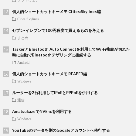
ソフトウェア
個人的ショートカットキーメモ Cities:Skylines編
Cities:Skylines
セブン-イレブンで100円程度で買えるものを考える
まとめ
TaskerとBluetooth Auto Connectを利用してWi-Fi接続が切れた
時に自動でBluetoothテザリングに接続する
Android
個人的ショートカットキーメモ REAPER編
Windows
ルーターを2台利用してIPoEとPPPoEを併用する
通信
AmatsukazeでNVEncを利用する
Windows
YouTubeのデータを別のGoogleアカウントへ移行する