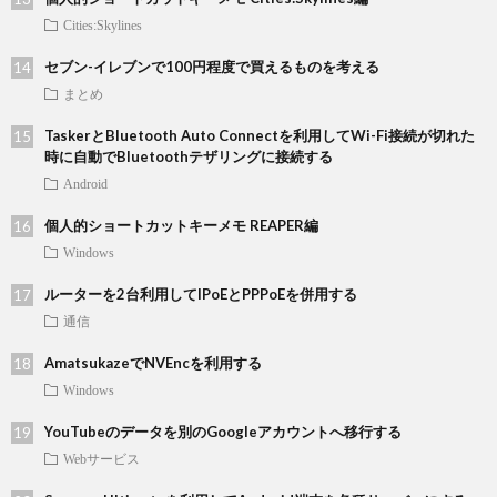
Cities:Skylines
セブン-イレブンで100円程度で買えるものを考える
まとめ
TaskerとBluetooth Auto Connectを利用してWi-Fi接続が切れた
時に自動でBluetoothテザリングに接続する
Android
個人的ショートカットキーメモ REAPER編
Windows
ルーターを2台利用してIPoEとPPPoEを併用する
通信
AmatsukazeでNVEncを利用する
Windows
YouTubeのデータを別のGoogleアカウントへ移行する
Webサービス