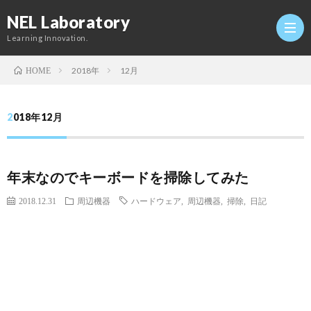
NEL Laboratory
Learning Innovation.
2018年
12月
HOME
Hom
2018年12月
研
年末なのでキーボードを掃除してみた
究
Profi
2018.12.31
周辺機器
ハードウェア
,
周辺機器
,
掃除
,
日記
室
Twitt
Conta