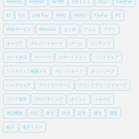
Amazon
Android
au PAY
dポイント
d払い
FamiPay
iD
iOS
LINE Pay
MNO
MVNO
PayPay
PC
Webサービス
Windows
まとめ
アニメ
アプリ
キャリア
クレジットカード
ゲーム
コンテンツ
コード決済
サーバー
スマートフォン
ソフトウェア
ソフトウェア構築メモ
デビットカード
ネットワーク
ハードウェア
ファミリーマート
ブランドプリペイドカード
ブログ運営
プログラミング
ポイント
メルペイ
周辺機器
日記
楽天
決済
証券
通信
通販
銀行
電子マネー