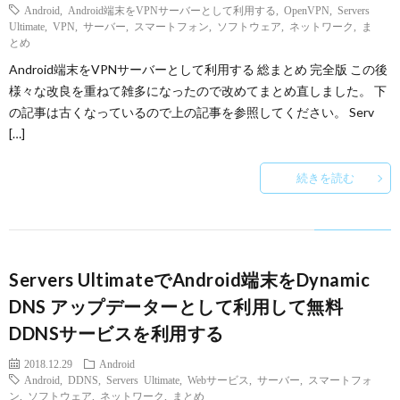
Android
,
Android端末をVPNサーバーとして利用する
,
OpenVPN
,
Servers
Ultimate
,
VPN
,
サーバー
,
スマートフォン
,
ソフトウェア
,
ネットワーク
,
ま
とめ
Android端末をVPNサーバーとして利用する 総まとめ 完全版 この後
様々な改良を重ねて雑多になったので改めてまとめ直しました。 下
の記事は古くなっているので上の記事を参照してください。 Serv
[…]
続きを読む
Servers UltimateでAndroid端末をDynamic
DNS アップデーターとして利用して無料
DDNSサービスを利用する
2018.12.29
Android
Android
,
DDNS
,
Servers Ultimate
,
Webサービス
,
サーバー
,
スマートフォ
ン
,
ソフトウェア
,
ネットワーク
,
まとめ