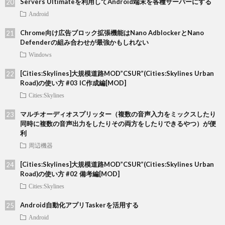
Servers Ultimateを利用してAndroid端末を各種サーバーにする
Android
Chrome向け広告ブロック拡張機能はNano AdblockerとNano
Defenderの組み合わせが最強かもしれない
Windows
[Cities:Skylines]大規模道路MOD”CSUR”(Cities:Skylines Urban
Road)の使い方 #03 IC作成編[MOD]
Cities:Skylines
マルチオーディオスプリッター（複数の音声入力をミックスしたり
同時に複数の音声出力をしたりその両方をしたりできるやつ）が便
利
周辺機器
[Cities:Skylines]大規模道路MOD”CSUR”(Cities:Skylines Urban
Road)の使い方 #02 備考編[MOD]
Cities:Skylines
Android自動化アプリTaskerを活用する
Android