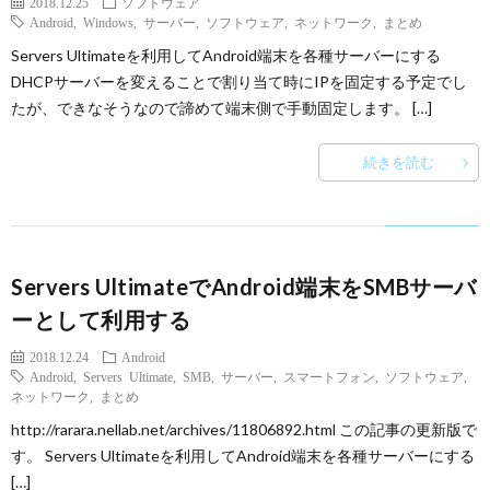
2018.12.25
ソフトウェア
Android
,
Windows
,
サーバー
,
ソフトウェア
,
ネットワーク
,
まとめ
Servers Ultimateを利用してAndroid端末を各種サーバーにする
DHCPサーバーを変えることで割り当て時にIPを固定する予定でし
たが、できなそうなので諦めて端末側で手動固定します。 […]
続きを読む
Servers UltimateでAndroid端末をSMBサーバ
ーとして利用する
2018.12.24
Android
Android
,
Servers Ultimate
,
SMB
,
サーバー
,
スマートフォン
,
ソフトウェア
,
ネットワーク
,
まとめ
http://rarara.nellab.net/archives/11806892.html この記事の更新版で
す。 Servers Ultimateを利用してAndroid端末を各種サーバーにする
[…]