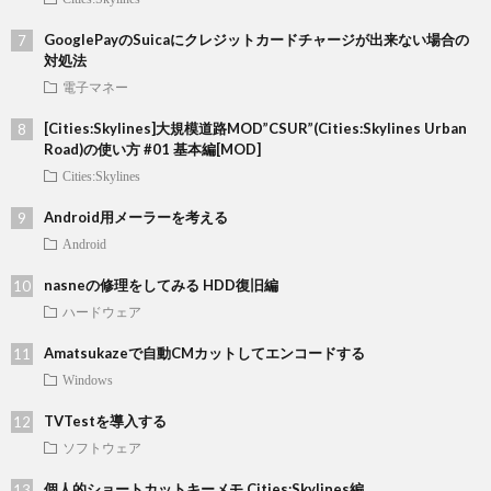
GooglePayのSuicaにクレジットカードチャージが出来ない場合の
対処法
電子マネー
[Cities:Skylines]大規模道路MOD”CSUR”(Cities:Skylines Urban
Road)の使い方 #01 基本編[MOD]
Cities:Skylines
Android用メーラーを考える
Android
nasneの修理をしてみる HDD復旧編
ハードウェア
Amatsukazeで自動CMカットしてエンコードする
Windows
TVTestを導入する
ソフトウェア
個人的ショートカットキーメモ Cities:Skylines編