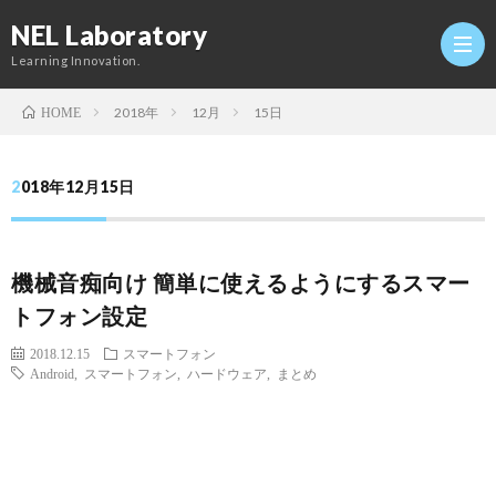
NEL Laboratory
Learning Innovation.
2018年
12月
15日
HOME
Hom
2018年12月15日
研
機械音痴向け 簡単に使えるようにするスマー
究
Profi
トフォン設定
室
Twitt
2018.12.15
スマートフォン
Android
,
スマートフォン
,
ハードウェア
,
まとめ
Conta