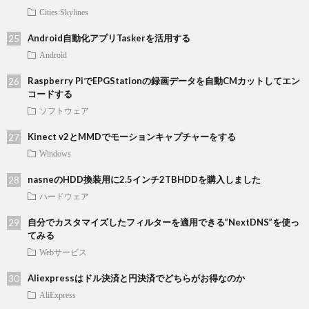
Cities:Skylines
Android自動化アプリTaskerを活用する
Android
Raspberry PiでEPGStationの録画データを自動CMカットしてエン
コードする
ソフトウェア
Kinect v2とMMDでモーションキャプチャーをする
Windows
nasneのHDD換装用に2.5インチ2TBHDDを購入しました
ハードウェア
自分でカスタマイズしたフィルターを適用できる”NextDNS”を使っ
てみる
Webサービス
Aliexpressはドル決済と円決済でどちらがお得なのか
AliExpress