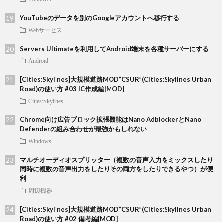
YouTubeのデータを別のGoogleアカウントへ移行する
Webサービス
Servers Ultimateを利用してAndroid端末を各種サーバーにする
Android
[Cities:Skylines]大規模道路MOD”CSUR”(Cities:Skylines Urban
Road)の使い方 #03 IC作成編[MOD]
Cities:Skylines
Chrome向け広告ブロック拡張機能はNano AdblockerとNano
Defenderの組み合わせが最強かもしれない
Windows
マルチオーディオスプリッター（複数の音声入力をミックスしたり
同時に複数の音声出力をしたりその両方をしたりできるやつ）が便
利
周辺機器
[Cities:Skylines]大規模道路MOD”CSUR”(Cities:Skylines Urban
Road)の使い方 #02 備考編[MOD]