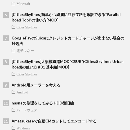
Minecraft
[Cities:Skylines]簡単かつ綺麗に並行道路を敷設できる”Parallel
Road Tool”の使い方[MOD]
Cities:Skylines
GooglePayのSuicaにクレジットカードチャージが出来ない場合の
対処法
電子マネー
[Cities:Skylines]大規模道路MOD”CSUR”(Cities:Skylines Urban
Road)の使い方 #01 基本編[MOD]
Cities:Skylines
Android用メーラーを考える
Android
nasneの修理をしてみる HDD復旧編
ハードウェア
Amatsukazeで自動CMカットしてエンコードする
Windows