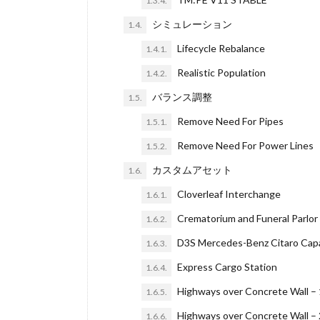
1.3.4.
シミュレーション
1.4.
Lifecycle Rebalance
1.4.1.
Realistic Population
1.4.2.
バランス調整
1.5.
Remove Need For Pipes
1.5.1.
Remove Need For Power Lines
1.5.2.
カスタムアセット
1.6.
Cloverleaf Interchange
1.6.1.
Crematorium and Funeral Parlor
1.6.2.
D3S Mercedes-Benz Citaro Capa
1.6.3.
Express Cargo Station
1.6.4.
Highways over Concrete Wall – 
1.6.5.
Highways over Concrete Wall – 
1.6.6.