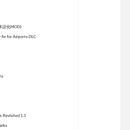
 (日本語化MOD)
fix for Airports DLC
ns
 Revisited 1.1
arks