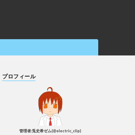
プロフィール
管理者:兎史希ゼム(@electric_clip)