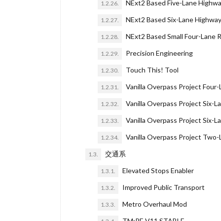
NExt2 Based Five-Lane Highw
1.2.26.
NExt2 Based Six-Lane Highwa
1.2.27.
NExt2 Based Small Four-Lane 
1.2.28.
Precision Engineering
1.2.29.
Touch This! Tool
1.2.30.
Vanilla Overpass Project Four-
1.2.31.
Vanilla Overpass Project Six-La
1.2.32.
Vanilla Overpass Project Six-La
1.2.33.
Vanilla Overpass Project Two-
1.2.34.
交通系
1.3.
Elevated Stops Enabler
1.3.1.
Improved Public Transport
1.3.2.
Metro Overhaul Mod
1.3.3.
TM:PE V11 STABLE