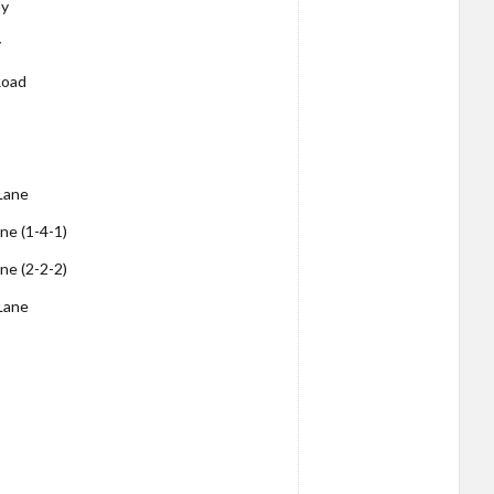
ay
y
Road
Lane
ne (1-4-1)
ne (2-2-2)
Lane