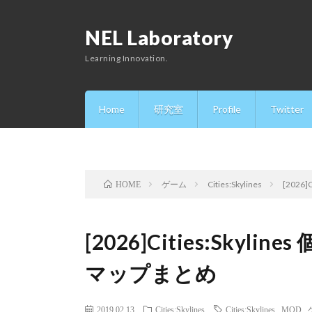
NEL Laboratory
Learning Innovation.
Home
研究室
Profile
Twitter
ゲーム
Cities:Skylines
[2026
HOME
[2026]Cities:Sky
マップまとめ
2019.02.13
Cities:Skylines
Cities:Skylines
,
MOD
,