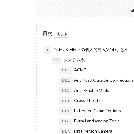
Ad
目次
Cities:Skylinesの個人的導入MODまとめ
1.
システム系
1.1.
ACME
1.1.1.
Any Road Outside Connections
1.1.2.
Auto-Enable Mods
1.1.3.
Cross The Line
1.1.4.
Extended Game Options
1.1.5.
Extra Landscaping Tools
1.1.6.
First Person Camera
1.1.7.