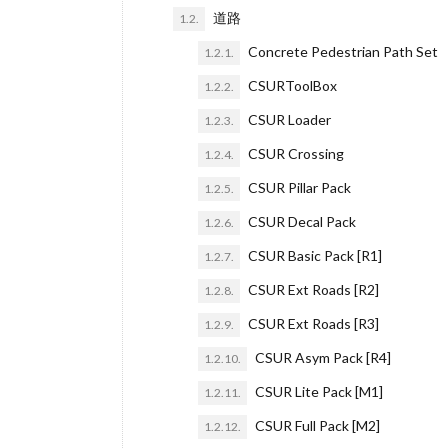
道路
1.2.
Concrete Pedestrian Path Set
1.2.1.
CSURToolBox
1.2.2.
CSUR Loader
1.2.3.
CSUR Crossing
1.2.4.
CSUR Pillar Pack
1.2.5.
CSUR Decal Pack
1.2.6.
CSUR Basic Pack [R1]
1.2.7.
CSUR Ext Roads [R2]
1.2.8.
CSUR Ext Roads [R3]
1.2.9.
CSUR Asym Pack [R4]
1.2.10.
CSUR Lite Pack [M1]
1.2.11.
CSUR Full Pack [M2]
1.2.12.