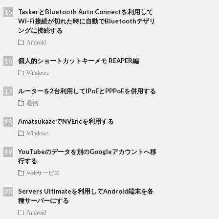
TaskerとBluetooth Auto Connectを利用して
Wi-Fi接続が切れた時に自動でBluetoothテザリ
ングに接続する
Android
個人的ショートカットキーメモ REAPER編
Windows
ルーターを2台利用してIPoEとPPPoEを併用する
通信
AmatsukazeでNVEncを利用する
Windows
YouTubeのデータを別のGoogleアカウントへ移
行する
Webサービス
Servers Ultimateを利用してAndroid端末を各
種サーバーにする
Android