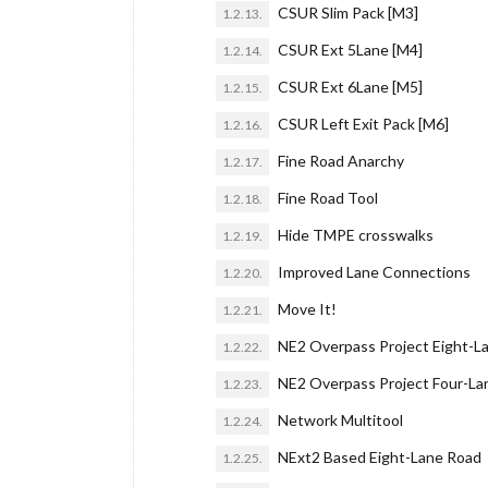
CSUR Slim Pack [M3]
1.2.13.
CSUR Ext 5Lane [M4]
1.2.14.
CSUR Ext 6Lane [M5]
1.2.15.
CSUR Left Exit Pack [M6]
1.2.16.
Fine Road Anarchy
1.2.17.
Fine Road Tool
1.2.18.
Hide TMPE crosswalks
1.2.19.
Improved Lane Connections
1.2.20.
Move It!
1.2.21.
NE2 Overpass Project Eight-La
1.2.22.
NE2 Overpass Project Four-La
1.2.23.
Network Multitool
1.2.24.
NExt2 Based Eight-Lane Road
1.2.25.