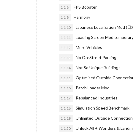
FPS Booster
1.1.8.
Harmony
1.1.9.
Japanese Localization Mod
1.1.10.
Loading Screen Mod temporary 
1.1.11.
More Vehicles
1.1.12.
No On-Street Parking
1.1.13.
Not So Unique Buildings
1.1.14.
Optimised Outside Connectio
1.1.15.
Patch Loader Mod
1.1.16.
Rebalanced Industries
1.1.17.
Simulation Speed Benchmark
1.1.18.
Unlimited Outside Connections
1.1.19.
Unlock All + Wonders & Landm
1.1.20.