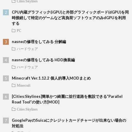
Cities:Skylines
CPU内蔵グラフィック(iGPU)と外部グラフィックボード(dGPU)を同
時接続して特定のゲームなど高負荷ソフトウェアのみdGPUを利用
する
PC
nasneの修理をしてみる 分解編
ハードウェア
nasneの修理をしてみる HDD換装編
ハードウェア
Minecraft Ver.1.12.2 個人的導入MODまとめ
Minecraft
[Cities:Skylines]簡単かつ綺麗に並行道路を敷設できる”Parallel
Road Tool”の使い方[MOD]
Cities:Skylines
GooglePayのSuicaにクレジットカードチャージが出来ない場合の
対処法