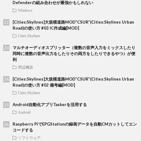
Defenderの組み合わせが最強かもしれない
Windows
[Cities:Skylines]大規模道路MOD”CSUR”(Cities:Skylines Urban
Road)の使い方 #03 IC作成編[MOD]
Cities:Skylines
マルチオーディオスプリッター（複数の音声入力をミックスしたり
同時に複数の音声出力をしたりその両方をしたりできるやつ）が便
利
周辺機器
[Cities:Skylines]大規模道路MOD”CSUR”(Cities:Skylines Urban
Road)の使い方 #02 備考編[MOD]
Cities:Skylines
Android自動化アプリTaskerを活用する
Android
Raspberry PiでEPGStationの録画データを自動CMカットしてエン
コードする
ソフトウェア