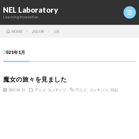
NEL Laboratory
Learning Innovation.
2021年
1月
HOME
Hom
2021年1月
研
魔女の旅々を見ました
究
Profi
2021.01.31
アニメ
コンテンツ
アニメ
,
コンテンツ
,
日記
室
Twitt
Conta