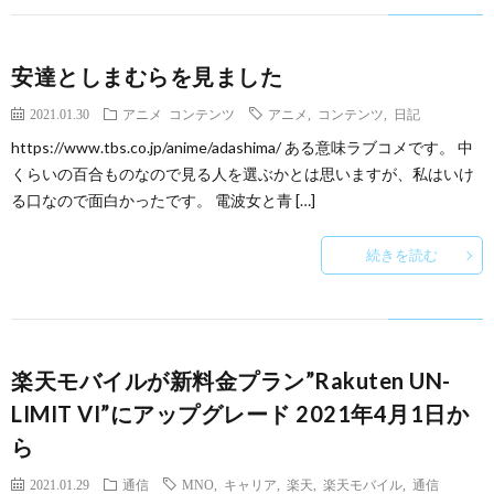
安達としまむらを見ました
2021.01.30
アニメ
コンテンツ
アニメ
,
コンテンツ
,
日記
https://www.tbs.co.jp/anime/adashima/ ある意味ラブコメです。 中
くらいの百合ものなので見る人を選ぶかとは思いますが、私はいけ
る口なので面白かったです。 電波女と青 […]
続きを読む
楽天モバイルが新料金プラン”Rakuten UN-
LIMIT VI”にアップグレード 2021年4月1日か
ら
2021.01.29
通信
MNO
,
キャリア
,
楽天
,
楽天モバイル
,
通信