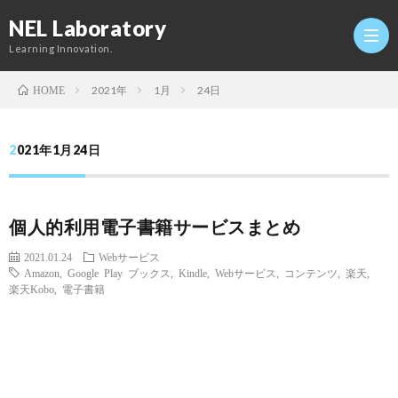
NEL Laboratory
Learning Innovation.
2021年
1月
24日
HOME
Hom
2021年1月24日
研
個人的利用電子書籍サービスまとめ
究
Profi
2021.01.24
Webサービス
Amazon
,
Google Play ブックス
,
Kindle
,
Webサービス
,
コンテンツ
,
楽天
,
室
Twitt
楽天Kobo
,
電子書籍
Conta