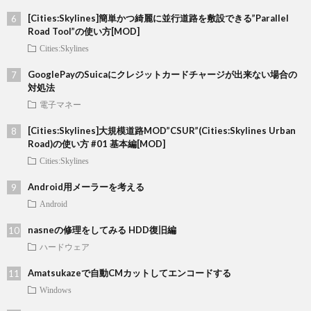
[Cities:Skylines]簡単かつ綺麗に並行道路を敷設できる”Parallel
Road Tool”の使い方[MOD]
Cities:Skylines
GooglePayのSuicaにクレジットカードチャージが出来ない場合の
対処法
電子マネー
[Cities:Skylines]大規模道路MOD”CSUR”(Cities:Skylines Urban
Road)の使い方 #01 基本編[MOD]
Cities:Skylines
Android用メーラーを考える
Android
nasneの修理をしてみる HDD復旧編
ハードウェア
Amatsukazeで自動CMカットしてエンコードする
Windows