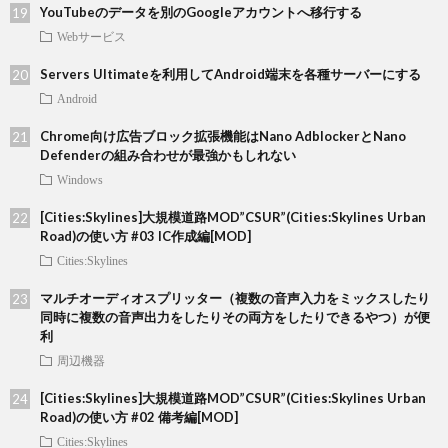
YouTubeのデータを別のGoogleアカウントへ移行する
Webサービス
Servers Ultimateを利用してAndroid端末を各種サーバーにする
Android
Chrome向け広告ブロック拡張機能はNano AdblockerとNano
Defenderの組み合わせが最強かもしれない
Windows
[Cities:Skylines]大規模道路MOD”CSUR”(Cities:Skylines Urban
Road)の使い方 #03 IC作成編[MOD]
Cities:Skylines
マルチオーディオスプリッター（複数の音声入力をミックスしたり
同時に複数の音声出力をしたりその両方をしたりできるやつ）が便
利
周辺機器
[Cities:Skylines]大規模道路MOD”CSUR”(Cities:Skylines Urban
Road)の使い方 #02 備考編[MOD]
Cities:Skylines