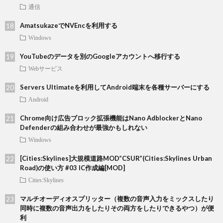
通信
AmatsukazeでNVEncを利用する
Windows
YouTubeのデータを別のGoogleアカウントへ移行する
Webサービス
Servers Ultimateを利用してAndroid端末を各種サーバーにする
Android
Chrome向け広告ブロック拡張機能はNano AdblockerとNano
Defenderの組み合わせが最強かもしれない
Windows
[Cities:Skylines]大規模道路MOD”CSUR”(Cities:Skylines Urban
Road)の使い方 #03 IC作成編[MOD]
Cities:Skylines
マルチオーディオスプリッター（複数の音声入力をミックスしたり
同時に複数の音声出力をしたりその両方をしたりできるやつ）が便
利