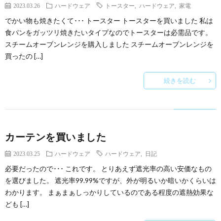
2023.03.26
ハードウェア
トースター
,
ハードウェア
,
家電
でかい物も焼きたくて･･･ トースター トースターを買いました 私は
食パンをガッツリ焼きたいタイプなのでトースターは必需品です。
スチームオーブンレンジを購入しました スチームオーブンレンジを
買ったの […]
続きを読む
カーテンを買いました
2023.03.25
ハードウェア
ハードウェア
,
日記
必要だったので･･･ これです。 とりあえず遮光率の高い安価なもの
を選びました。 遮光率99.99%ですが、外が明るいか暗いかくらいは
わかります。 まぁまぁしっかりしているのである程度の遮熱効果な
ども […]