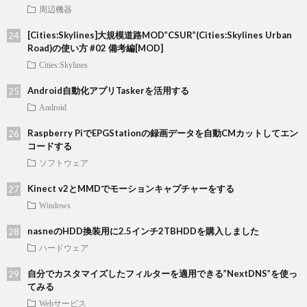
周辺機器
[Cities:Skylines]大規模道路MOD”CSUR”(Cities:Skylines Urban
Road)の使い方 #02 備考編[MOD]
Cities:Skylines
Android自動化アプリTaskerを活用する
Android
Raspberry PiでEPGStationの録画データを自動CMカットしてエン
コードする
ソフトウェア
Kinect v2とMMDでモーションキャプチャーをする
Windows
nasneのHDD換装用に2.5インチ2TBHDDを購入しました
ハードウェア
自分でカスタマイズしたフィルターを適用できる”NextDNS”を使っ
てみる
Webサービス