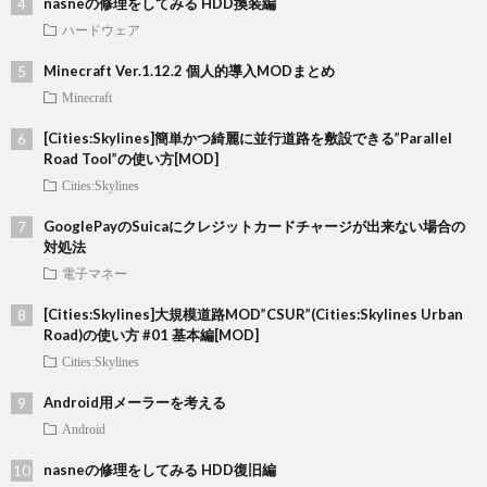
nasneの修理をしてみる HDD換装編
ハードウェア
Minecraft Ver.1.12.2 個人的導入MODまとめ
Minecraft
[Cities:Skylines]簡単かつ綺麗に並行道路を敷設できる”Parallel
Road Tool”の使い方[MOD]
Cities:Skylines
GooglePayのSuicaにクレジットカードチャージが出来ない場合の
対処法
電子マネー
[Cities:Skylines]大規模道路MOD”CSUR”(Cities:Skylines Urban
Road)の使い方 #01 基本編[MOD]
Cities:Skylines
Android用メーラーを考える
Android
nasneの修理をしてみる HDD復旧編