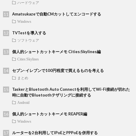
ハードウェア
Amatsukazeで自動CMカットしてエンコードする
Windows
TVTestを導入する
ソフトウェア
個人的ショートカットキーメモ Cities:Skylines編
Cities:Skylines
セブン-イレブンで100円程度で買えるものを考える
まとめ
TaskerとBluetooth Auto Connectを利用してWi-Fi接続が切れた
時に自動でBluetoothテザリングに接続する
Android
個人的ショートカットキーメモ REAPER編
Windows
ルーターを2台利用してIPoEとPPPoEを併用する