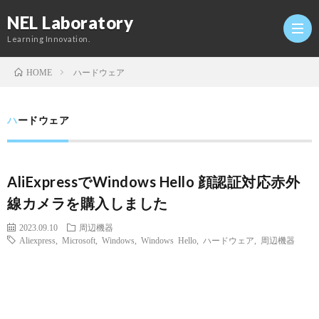
NEL Laboratory
Learning Innovation.
ハードウェア
HOME
Hom
ハードウェア
研
AliExpressでWindows Hello 顔認証対応赤外
究
Profi
線カメラを購入しました
室
Twitt
2023.09.10
周辺機器
Aliexpress
,
Microsoft
,
Windows
,
Windows Hello
,
ハードウェア
,
周辺機器
Conta