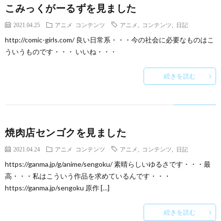
こみっくがーるずを見ました
2021.04.25
アニメ
コンテンツ
アニメ
,
コンテンツ
,
日記
http://comic-girls.com/ 良い日常系・・・今の社会に必要なものはこ
ういうものです・・・ いいね・・・
続きを読む
焼肉店センゴクを見ました
2021.04.24
アニメ
コンテンツ
アニメ
,
コンテンツ
,
日記
https://ganma.jp/g/anime/sengoku/ 素晴らしいゆるさです・・・最
高・・・私はこういう作品を求めているんです・・・
https://ganma.jp/sengoku 原作 […]
続きを読む