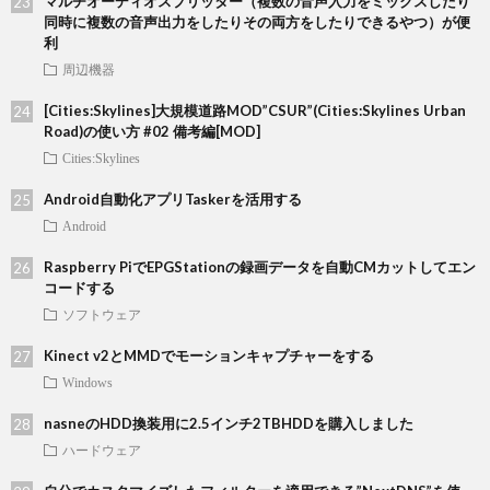
マルチオーディオスプリッター（複数の音声入力をミックスしたり
同時に複数の音声出力をしたりその両方をしたりできるやつ）が便
利
周辺機器
[Cities:Skylines]大規模道路MOD”CSUR”(Cities:Skylines Urban
Road)の使い方 #02 備考編[MOD]
Cities:Skylines
Android自動化アプリTaskerを活用する
Android
Raspberry PiでEPGStationの録画データを自動CMカットしてエン
コードする
ソフトウェア
Kinect v2とMMDでモーションキャプチャーをする
Windows
nasneのHDD換装用に2.5インチ2TBHDDを購入しました
ハードウェア