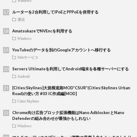
Windows
ルーターを2台利用してIPoEとPPPoEを併用する
通信
AmatsukazeでNVEncを利用する
Windows
YouTubeのデータを別のGoogleアカウントへ移行する
Webサービス
Servers Ultimateを利用してAndroid端末を各種サーバーにする
Android
[Cities:Skylines]大規模道路MOD”CSUR”(Cities:Skylines Urban
Road)の使い方 #03 IC作成編[MOD]
Cities:Skylines
Chrome向け広告ブロック拡張機能はNano AdblockerとNano
Defenderの組み合わせが最強かもしれない
Windows