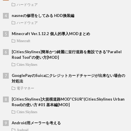
ハードウェア
nasneの修理をしてみる HDD換装編
ハードウェア
Minecraft Ver.1.12.2 個人的導入MODまとめ
Minecraft
[Cities:Skylines]簡単かつ綺麗に並行道路を敷設できる”Parallel
Road Tool”の使い方[MOD]
Cities:Skylines
GooglePayのSuicaにクレジットカードチャージが出来ない場合の
対処法
電子マネー
[Cities:Skylines]大規模道路MOD”CSUR”(Cities:Skylines Urban
Road)の使い方 #01 基本編[MOD]
Cities:Skylines
Android用メーラーを考える
Android