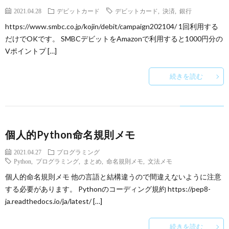
2021.04.28
デビットカード
デビットカード
,
決済
,
銀行
https://www.smbc.co.jp/kojin/debit/campaign202104/ 1回利用する
だけでOKです。 SMBCデビットをAmazonで利用すると1000円分の
Vポイントプ […]
続きを読む
個人的Python命名規則メモ
2021.04.27
プログラミング
Python
,
プログラミング
,
まとめ
,
命名規則メモ
,
文法メモ
個人的命名規則メモ 他の言語と結構違うので間違えないように注意
する必要があります。 Pythonのコーディング規約 https://pep8-
ja.readthedocs.io/ja/latest/ […]
続きを読む