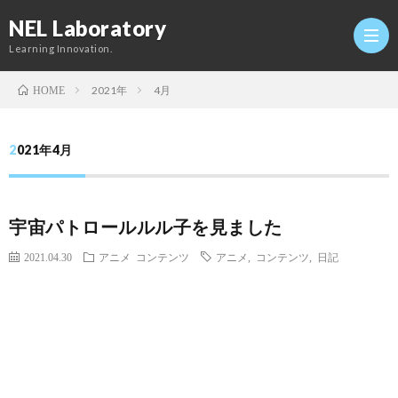
NEL Laboratory
Learning Innovation.
2021年
4月
HOME
Hom
2021年4月
研
宇宙パトロールルル子を見ました
究
Profi
2021.04.30
アニメ
コンテンツ
アニメ
,
コンテンツ
,
日記
室
Twitt
Conta