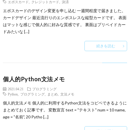
エポスカード
,
クレジットカード
,
決済
エポスカードのデザイン変更を申し込む 一週間程度で届きました。
カードデザイン 最近流行りのエンボスレスな縦型カードです。 表面
はマットな感じで個人的に好みな質感です。 裏面はプリペイドカー
ドみたいな […]
続きを読む
個人的Python文法メモ
2021.04.21
プログラミング
Python
,
プログラミング
,
まとめ
,
文法メモ
個人的文法メモ 個人的に利用するPython文法をコピペできるように
まとめておく記事です。 変数宣言 text = "テキスト" num = 10 name,
age = "名前", 20 Pytho […]