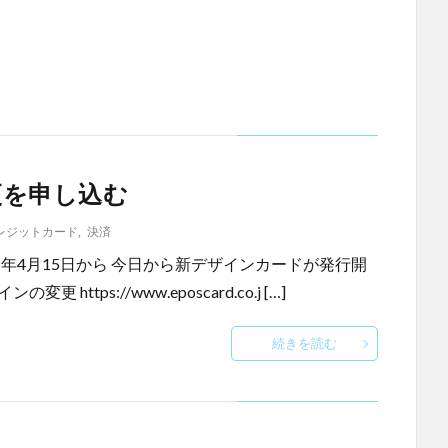
更を申し込む
レジットカード
,
決済
1年4月15日から 今日から新デザインカードが発行開
tps://www.eposcard.co.j […]
続きを読む