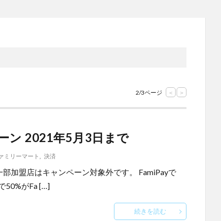
2/3ページ
<
>
ーン 2021年5月3日まで
ァミリーマート
,
決済
013/210420 一部加盟店はキャンペーン対象外です。 FamiPayで
%がFa […]
続きを読む