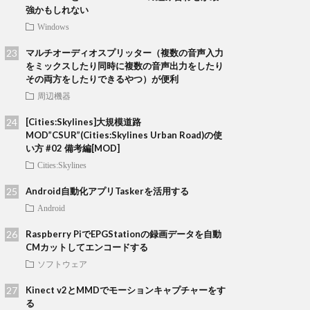
強かもしれない
Windows
マルチオーディオスプリッター（複数の音声入力
をミックスしたり同時に複数の音声出力をしたり
その両方をしたりできるやつ）が便利
周辺機器
[Cities:Skylines]大規模道路
MOD”CSUR”(Cities:Skylines Urban Road)の使
い方 #02 備考編[MOD]
Cities:Skylines
Android自動化アプリTaskerを活用する
Android
Raspberry PiでEPGStationの録画データを自動
CMカットしてエンコードする
ソフトウェア
Kinect v2とMMDでモーションキャプチャーをす
る