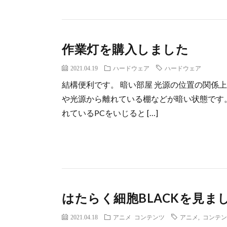
作業灯を購入しました
2021.04.19
ハードウェア
ハードウェア
結構便利です。 暗い部屋 光源の位置の関係
や光源から離れている棚などが暗い状態です
れているPCをいじると […]
はたらく細胞BLACKを見ま
2021.04.18
アニメ
コンテンツ
アニメ
,
コンテン