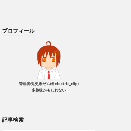
プロフィール
管理者:兎史希ゼム(@electric_clip)
多趣味かもしれない
記事検索