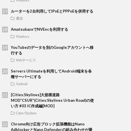
Windows
ルーターを2台利用してIPoEとPPPoEを併用する
通信
AmatsukazeでNVEncを利用する
Windows
YouTubeのデータを別のGoogleアカウントへ移
行する
Webサービス
Servers Ultimateを利用してAndroid端末を各
種サーバーにする
Android
[Cities:Skylines]大規模道路
MOD”CSUR”(Cities:Skylines Urban Road)の使
い方 #03 IC作成編[MOD]
Cities:Skylines
Chrome向け広告ブロック拡張機能はNano
AdblockerとNano Defenderの組み合わせが最