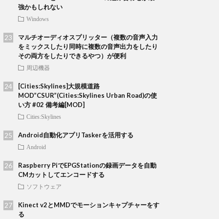
強かもしれない
Windows
マルチオーディオスプリッター（複数の音声入力
をミックスしたり同時に複数の音声出力をしたり
その両方をしたりできるやつ）が便利
周辺機器
[Cities:Skylines]大規模道路
MOD”CSUR”(Cities:Skylines Urban Road)の使
い方 #02 備考編[MOD]
Cities:Skylines
Android自動化アプリTaskerを活用する
Android
Raspberry PiでEPGStationの録画データを自動
CMカットしてエンコードする
ソフトウェア
Kinect v2とMMDでモーションキャプチャーをす
る