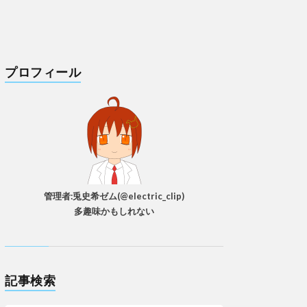
プロフィール
管理者:兎史希ゼム(@electric_clip)
多趣味かもしれない
記事検索