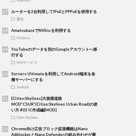
Windows
ルーターを2台利用してIPoEとPPPoEを併用する
通信
AmatsukazeでNVEncを利用する
Windows
YouTubeのデータを別のGoogleアカウントへ移
行する
Webサービス
Servers Ultimateを利用してAndroid端末を各
種サーバーにする
Android
[Cities:Skylines]大規模道路
MOD”CSUR”(Cities:Skylines Urban Road)の使
い方 #03 IC作成編[MOD]
Cities:Skylines
Chrome向け広告ブロック拡張機能はNano
AdblockerとNano Defenderの組み合わせが最