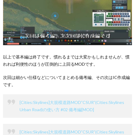
以上で基本編は終了です。慣れるまでは大変かもしれませんが、慣
れれば利便性のほうが圧倒的に上回るMODです。
次回は細かい仕様などについてまとめる備考編、その次はIC作成編
です。
[Cities:Skylines]大規模道路MOD”CSUR”(Cities:Skylines
Urban Road)の使い方 #02 備考編[MOD]
[Cities:Skylines]大規模道路MOD”CSUR”(Cities:Skylines