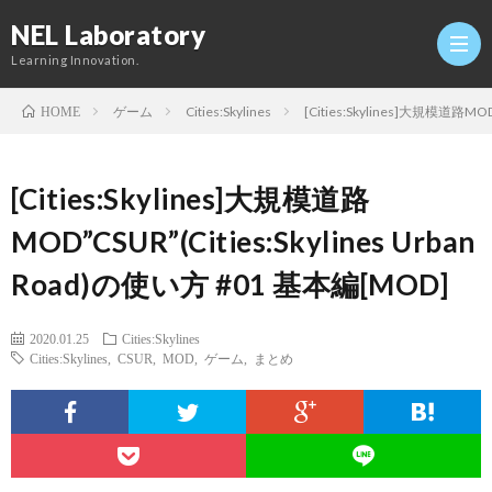
NEL Laboratory
Learning Innovation.
ゲーム
Cities:Skylines
[Cities:Skylines]大規模道路MOD
HOME
Hom
[Cities:Skylines]大規模道路
研
MOD”CSUR”(Cities:Skylines Urban
Road)の使い方 #01 基本編[MOD]
究
Profi
2020.01.25
Cities:Skylines
室
Twitt
Cities:Skylines
,
CSUR
,
MOD
,
ゲーム
,
まとめ
Conta