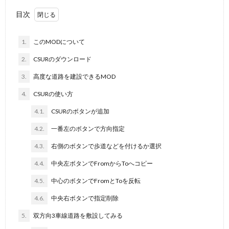
目次
1.
このMODについて
2.
CSURのダウンロード
3.
高度な道路を建設できるMOD
4.
CSURの使い方
4.1.
CSURのボタンが追加
4.2.
一番左のボタンで方向指定
4.3.
右側のボタンで歩道などを付けるか選択
4.4.
中央左ボタンでFromからToへコピー
4.5.
中心のボタンでFromとToを反転
4.6.
中央右ボタンで指定削除
5.
双方向3車線道路を敷設してみる