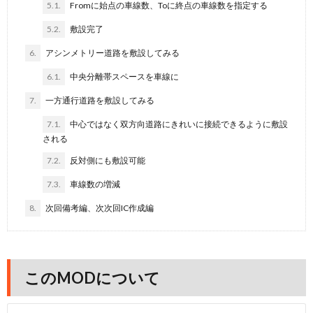
5.1.
Fromに始点の車線数、Toに終点の車線数を指定する
5.2.
敷設完了
6.
アシンメトリー道路を敷設してみる
6.1.
中央分離帯スペースを車線に
7.
一方通行道路を敷設してみる
7.1.
中心ではなく双方向道路にきれいに接続できるように敷設
される
7.2.
反対側にも敷設可能
7.3.
車線数の増減
8.
次回備考編、次次回IC作成編
このMODについて