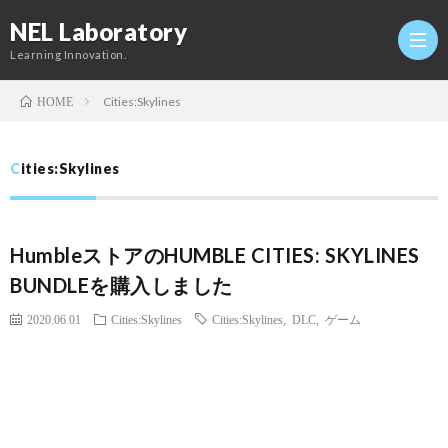
NEL Laboratory
Learning Innovation.
Cities:Skylines
HOME
Hom
Cities:Skylines
研
HumbleストアのHUMBLE CITIES: SKYLINES
究
Profi
BUNDLEを購入しました
室
Twitt
2020.06.01
Cities:Skylines
Cities:Skylines
,
DLC
,
ゲーム
Conta