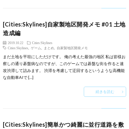
[Cities:Skylines]自家製地区開発メモ #01 土地
造成編
2019.10.22
Cities:Skylines
Cities:Skylines
,
ゲーム
,
まとめ
,
自家製地区開発メモ
まだ土地を平坦にしただけです。 俺の考えた最強の地区 私は皆様お
察しの通り碁盤病なのですが、このゲームでは碁盤な街を作ると速
攻渋滞して詰みます。 渋滞を考慮して迂回するというような高機能
な自動車AIで […]
続きを読む
[Cities:Skylines]簡単かつ綺麗に並行道路を敷