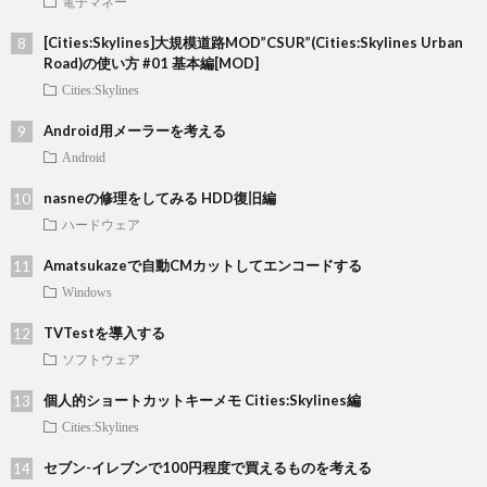
電子マネー
[Cities:Skylines]大規模道路MOD”CSUR”(Cities:Skylines Urban
Road)の使い方 #01 基本編[MOD]
Cities:Skylines
Android用メーラーを考える
Android
nasneの修理をしてみる HDD復旧編
ハードウェア
Amatsukazeで自動CMカットしてエンコードする
Windows
TVTestを導入する
ソフトウェア
個人的ショートカットキーメモ Cities:Skylines編
Cities:Skylines
セブン-イレブンで100円程度で買えるものを考える