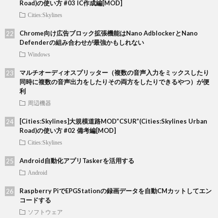
Road)の使い方 #03 IC作成編[MOD]
Cities:Skylines
Chrome向け広告ブロック拡張機能はNano AdblockerとNano
Defenderの組み合わせが最強かもしれない
Windows
マルチオーディオスプリッター（複数の音声入力をミックスしたり
同時に複数の音声出力をしたりその両方をしたりできるやつ）が便
利
周辺機器
[Cities:Skylines]大規模道路MOD”CSUR”(Cities:Skylines Urban
Road)の使い方 #02 備考編[MOD]
Cities:Skylines
Android自動化アプリTaskerを活用する
Android
Raspberry PiでEPGStationの録画データを自動CMカットしてエン
コードする
ソフトウェア