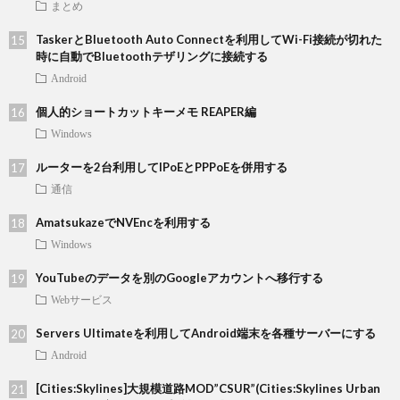
まとめ
TaskerとBluetooth Auto Connectを利用してWi-Fi接続が切れた
時に自動でBluetoothテザリングに接続する
Android
個人的ショートカットキーメモ REAPER編
Windows
ルーターを2台利用してIPoEとPPPoEを併用する
通信
AmatsukazeでNVEncを利用する
Windows
YouTubeのデータを別のGoogleアカウントへ移行する
Webサービス
Servers Ultimateを利用してAndroid端末を各種サーバーにする
Android
[Cities:Skylines]大規模道路MOD”CSUR”(Cities:Skylines Urban