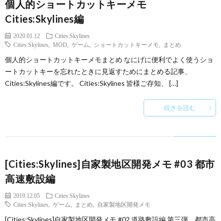
個人的ショートカットキーメモ
Cities:Skylines編
2020.01.12
Cities:Skylines
Cities:Skylines
,
MOD
,
ゲーム
,
ショートカットキーメモ
,
まとめ
個人的ショートカットキーメモまとめ なにげに便利でよく使うショ
ートカットキーを忘れたときに見返すためにまとめる記事、
Cities:Skylines編です。 Cities:Skylines 皆様ご存知、 […]
続きを読む
[Cities:Skylines]自家製地区開発メモ #03 都市
高速敷設編
2019.12.05
Cities:Skylines
Cities:Skylines
,
ゲーム
,
まとめ
,
自家製地区開発メモ
[Cities:Skylines]自家製地区開発メモ #02 道路敷設編 第三弾、都市高