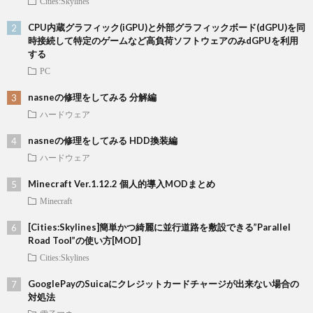
Cities:Skylines
CPU内蔵グラフィック(iGPU)と外部グラフィックボード(dGPU)を同
時接続して特定のゲームなど高負荷ソフトウェアのみdGPUを利用
する
PC
nasneの修理をしてみる 分解編
ハードウェア
nasneの修理をしてみる HDD換装編
ハードウェア
Minecraft Ver.1.12.2 個人的導入MODまとめ
Minecraft
[Cities:Skylines]簡単かつ綺麗に並行道路を敷設できる”Parallel
Road Tool”の使い方[MOD]
Cities:Skylines
GooglePayのSuicaにクレジットカードチャージが出来ない場合の
対処法