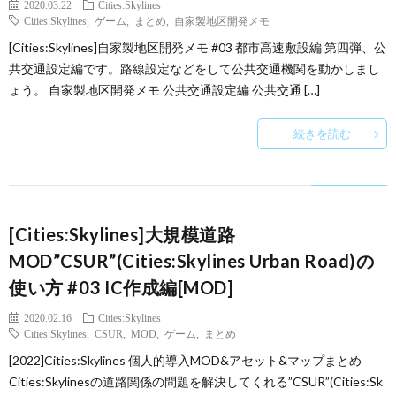
2020.03.22
Cities:Skylines
Cities:Skylines
,
ゲーム
,
まとめ
,
自家製地区開発メモ
[Cities:Skylines]自家製地区開発メモ #03 都市高速敷設編 第四弾、公
共交通設定編です。路線設定などをして公共交通機関を動かしまし
ょう。 自家製地区開発メモ 公共交通設定編 公共交通 […]
続きを読む
[Cities:Skylines]大規模道路
MOD”CSUR”(Cities:Skylines Urban Road)の
使い方 #03 IC作成編[MOD]
2020.02.16
Cities:Skylines
Cities:Skylines
,
CSUR
,
MOD
,
ゲーム
,
まとめ
[2022]Cities:Skylines 個人的導入MOD&アセット&マップまとめ
Cities:Skylinesの道路関係の問題を解決してくれる”CSUR”(Cities:Sk