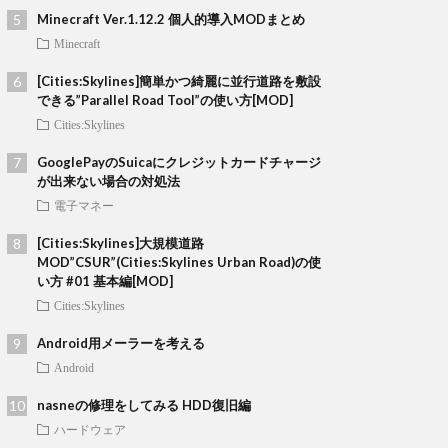
Minecraft Ver.1.12.2 個人的導入MODまとめ
Minecraft
[Cities:Skylines]簡単かつ綺麗に並行道路を敷設
できる”Parallel Road Tool”の使い方[MOD]
Cities:Skylines
GooglePayのSuicaにクレジットカードチャージ
が出来ない場合の対処法
電子マネー
[Cities:Skylines]大規模道路
MOD”CSUR”(Cities:Skylines Urban Road)の使
い方 #01 基本編[MOD]
Cities:Skylines
Android用メーラーを考える
Android
nasneの修理をしてみる HDD復旧編
ハードウェア