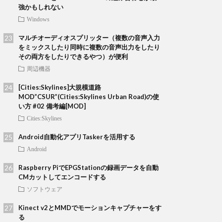
強かもしれない
Windows
マルチオーディオスプリッター（複数の音声入力
をミックスしたり同時に複数の音声出力をしたり
その両方をしたりできるやつ）が便利
周辺機器
[Cities:Skylines]大規模道路
MOD”CSUR”(Cities:Skylines Urban Road)の使
い方 #02 備考編[MOD]
Cities:Skylines
Android自動化アプリTaskerを活用する
Android
Raspberry PiでEPGStationの録画データを自動
CMカットしてエンコードする
ソフトウェア
Kinect v2とMMDでモーションキャプチャーをす
る