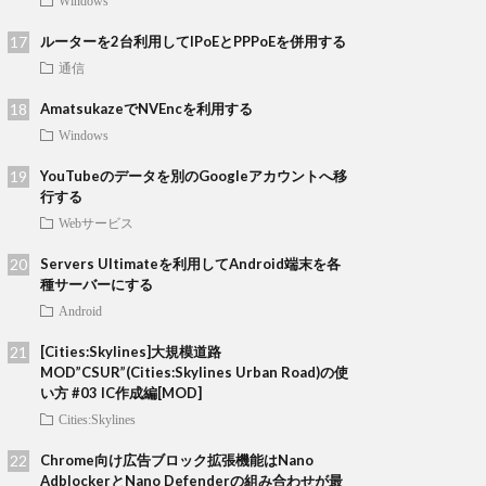
Windows
ルーターを2台利用してIPoEとPPPoEを併用する
通信
AmatsukazeでNVEncを利用する
Windows
YouTubeのデータを別のGoogleアカウントへ移
行する
Webサービス
Servers Ultimateを利用してAndroid端末を各
種サーバーにする
Android
[Cities:Skylines]大規模道路
MOD”CSUR”(Cities:Skylines Urban Road)の使
い方 #03 IC作成編[MOD]
Cities:Skylines
Chrome向け広告ブロック拡張機能はNano
AdblockerとNano Defenderの組み合わせが最