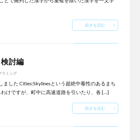
うことで羅列した漢字から重複を除いた漢字を一文字
続きを読む
 検討編
グラミング
ました Cities:Skylinesという超絶中毒性のあるまち
わけですが、町中に高速道路を引いたり、各 […]
続きを読む