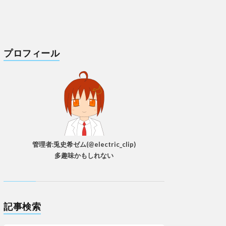
プロフィール
管理者:兎史希ゼム(@electric_clip)
多趣味かもしれない
記事検索