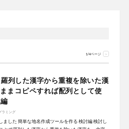
1/4ページ
>
 羅列した漢字から重複を除いた漢
のままコピペすれば配列として使
成編
グラミング
更新しました 簡単な地名作成ツールを作る 検討編 検討し