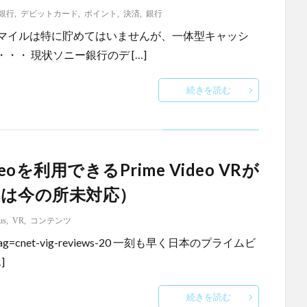
銀行
,
デビットカード
,
ポイント
,
決済
,
銀行
90909_01.pdf マイルは特に貯めてはいませんが、一体型キャッシ
・ 現状ソニー銀行のデ […]
続きを読む
ideoを利用できるPrime Video VRが
は今の所未対応）
us
,
VR
,
コンテンツ
eovr?tag=cnet-vig-reviews-20 一刻も早く日本のプライムビ
]
続きを読む