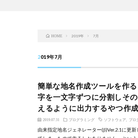
2019年
7月
HOME
2019年7月
簡単な地名作成ツールを作る
字を一文字ずつに分割しそ
えるように出力するやつ作
2019.07.31
プログラミング
ソフトウェア
,
プロ
由来指定地名ジェネレーター(β)Ver.2.1に