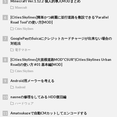
Minecraft Ver.1.12.2 個人的導入MODまとめ
Minecraft
[Cities:Skylines]簡単かつ綺麗に並行道路を敷設できる”Parallel
Road Tool”の使い方[MOD]
Cities:Skylines
GooglePayのSuicaにクレジットカードチャージが出来ない場合の
対処法
電子マネー
[Cities:Skylines]大規模道路MOD”CSUR”(Cities:Skylines Urban
Road)の使い方 #01 基本編[MOD]
Cities:Skylines
Android用メーラーを考える
Android
nasneの修理をしてみる HDD復旧編
ハードウェア
Amatsukazeで自動CMカットしてエンコードする