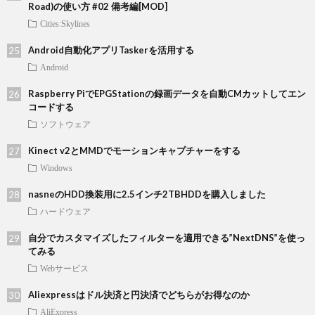
Road)の使い方 #02 備考編[MOD]
Cities:Skylines
Android自動化アプリTaskerを活用する
Android
Raspberry PiでEPGStationの録画データを自動CMカットしてエン
コードする
ソフトウェア
Kinect v2とMMDでモーションキャプチャーをする
Windows
nasneのHDD換装用に2.5インチ2TBHDDを購入しました
ハードウェア
自分でカスタマイズしたフィルターを適用できる”NextDNS”を使っ
てみる
Webサービス
Aliexpressはドル決済と円決済でどちらがお得なのか
AliExpress