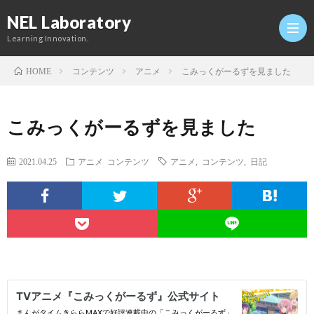
NEL Laboratory
Learning Innovation.
コンテンツ
アニメ
こみっくがーるずを見ました
HOME
Hom
こみっくがーるずを見ました
研
2021.04.25
アニメ
コンテンツ
アニメ
,
コンテンツ
,
日記
究
Profi
室
Twitt
Conta