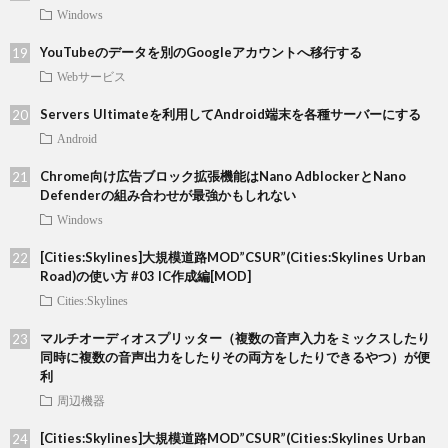
Windows
YouTubeのデータを別のGoogleアカウントへ移行する
Webサービス
Servers Ultimateを利用してAndroid端末を各種サーバーにする
Android
Chrome向け広告ブロック拡張機能はNano AdblockerとNano
Defenderの組み合わせが最強かもしれない
Windows
[Cities:Skylines]大規模道路MOD”CSUR”(Cities:Skylines Urban
Road)の使い方 #03 IC作成編[MOD]
Cities:Skylines
マルチオーディオスプリッター（複数の音声入力をミックスしたり
同時に複数の音声出力をしたりその両方をしたりできるやつ）が便
利
周辺機器
[Cities:Skylines]大規模道路MOD”CSUR”(Cities:Skylines Urban