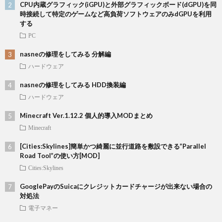
CPU内蔵グラフィック(iGPU)と外部グラフィックボード(dGPU)を同
時接続して特定のゲームなど高負荷ソフトウェアのみdGPUを利用
する
PC
nasneの修理をしてみる 分解編
ハードウェア
nasneの修理をしてみる HDD換装編
ハードウェア
Minecraft Ver.1.12.2 個人的導入MODまとめ
Minecraft
[Cities:Skylines]簡単かつ綺麗に並行道路を敷設できる”Parallel
Road Tool”の使い方[MOD]
Cities:Skylines
GooglePayのSuicaにクレジットカードチャージが出来ない場合の
対処法
電子マネー