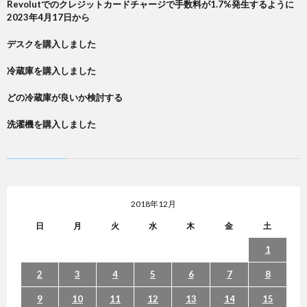
Revolutでのクレジットカードチャージで手数料が1.7%発生するように
2023年4月17日から
デスクを購入しました
冷蔵庫を購入しました
どの冷蔵庫が良いか検討する
洗濯機を購入しました
2018年12月
日
月
火
水
木
金
土
1
2
3
4
5
6
7
8
9
10
11
12
13
14
15