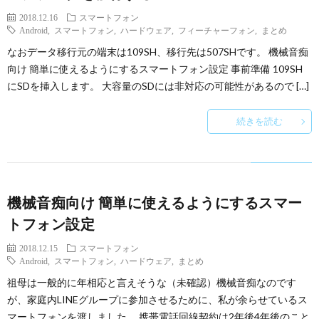
2018.12.16
スマートフォン
Android
,
スマートフォン
,
ハードウェア
,
フィーチャーフォン
,
まとめ
なおデータ移行元の端末は109SH、移行先は507SHです。 機械音痴
向け 簡単に使えるようにするスマートフォン設定 事前準備 109SH
にSDを挿入します。 大容量のSDには非対応の可能性があるので […]
続きを読む
機械音痴向け 簡単に使えるようにするスマー
トフォン設定
2018.12.15
スマートフォン
Android
,
スマートフォン
,
ハードウェア
,
まとめ
祖母は一般的に年相応と言えそうな（未確認）機械音痴なのです
が、家庭内LINEグループに参加させるために、私が余らせているス
マートフォンを渡しました。 携帯電話回線契約は2年後4年後のこと