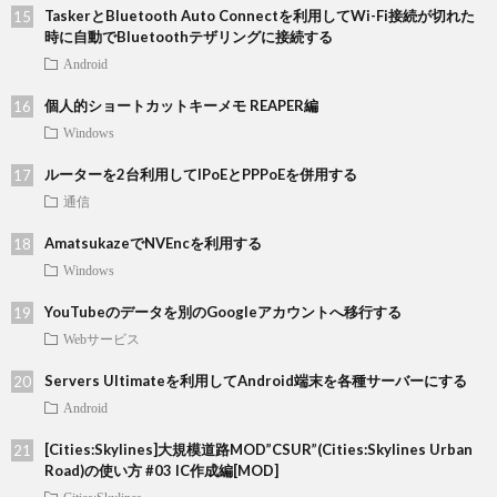
TaskerとBluetooth Auto Connectを利用してWi-Fi接続が切れた
時に自動でBluetoothテザリングに接続する
Android
個人的ショートカットキーメモ REAPER編
Windows
ルーターを2台利用してIPoEとPPPoEを併用する
通信
AmatsukazeでNVEncを利用する
Windows
YouTubeのデータを別のGoogleアカウントへ移行する
Webサービス
Servers Ultimateを利用してAndroid端末を各種サーバーにする
Android
[Cities:Skylines]大規模道路MOD”CSUR”(Cities:Skylines Urban
Road)の使い方 #03 IC作成編[MOD]