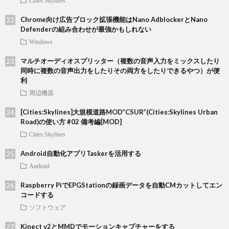
Cities:Skylines
Chrome向け広告ブロック拡張機能はNano AdblockerとNano
Defenderの組み合わせが最強かもしれない
Windows
マルチオーディオスプリッター（複数の音声入力をミックスしたり
同時に複数の音声出力をしたりその両方をしたりできるやつ）が便
利
周辺機器
[Cities:Skylines]大規模道路MOD”CSUR”(Cities:Skylines Urban
Road)の使い方 #02 備考編[MOD]
Cities:Skylines
Android自動化アプリTaskerを活用する
Android
Raspberry PiでEPGStationの録画データを自動CMカットしてエン
コードする
ソフトウェア
Kinect v2とMMDでモーションキャプチャーをする