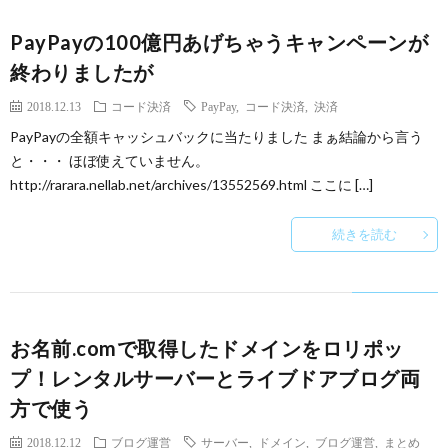
PayPayの100億円あげちゃうキャンペーンが
終わりましたが
2018.12.13
コード決済
PayPay
,
コード決済
,
決済
PayPayの全額キャッシュバックに当たりました まぁ結論から言う
と・・・ ほぼ使えていません。
http://rarara.nellab.net/archives/13552569.html ここに […]
続きを読む
お名前.comで取得したドメインをロリポッ
プ！レンタルサーバーとライブドアブログ両
方で使う
2018.12.12
ブログ運営
サーバー
,
ドメイン
,
ブログ運営
,
まとめ