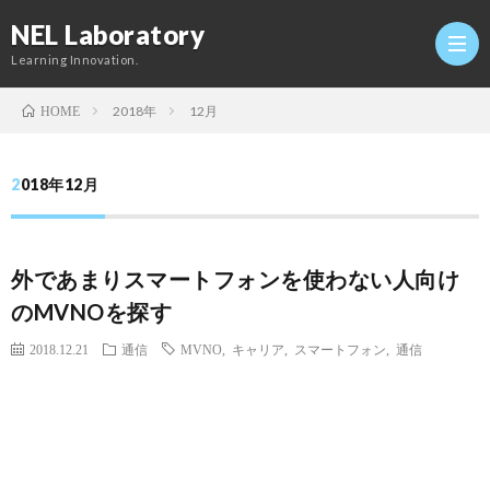
NEL Laboratory
Learning Innovation.
2018年
12月
HOME
Hom
2018年12月
研
外であまりスマートフォンを使わない人向け
究
Profi
のMVNOを探す
室
Twitt
2018.12.21
通信
MVNO
,
キャリア
,
スマートフォン
,
通信
Conta