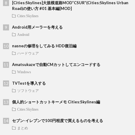
[Cities:Skylines]大規模道路MOD”CSUR”(Cities:Skylines Urban
Road)の使い方 #01 基本編[MOD]
Cities:Skylines
Android用メーラーを考える
Android
nasneの修理をしてみる HDD復旧編
ハードウェア
Amatsukazeで自動CMカットしてエンコードする
Windows
TVTestを導入する
ソフトウェア
個人的ショートカットキーメモ Cities:Skylines編
Cities:Skylines
セブン-イレブンで100円程度で買えるものを考える
まとめ