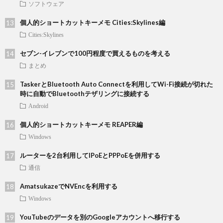
ソフトウェア
個人的ショートカットキーメモ Cities:Skylines編
Cities:Skylines
セブン-イレブンで100円程度で買えるものを考える
まとめ
TaskerとBluetooth Auto Connectを利用してWi-Fi接続が切れた
時に自動でBluetoothテザリングに接続する
Android
個人的ショートカットキーメモ REAPER編
Windows
ルーターを2台利用してIPoEとPPPoEを併用する
通信
AmatsukazeでNVEncを利用する
Windows
YouTubeのデータを別のGoogleアカウントへ移行する