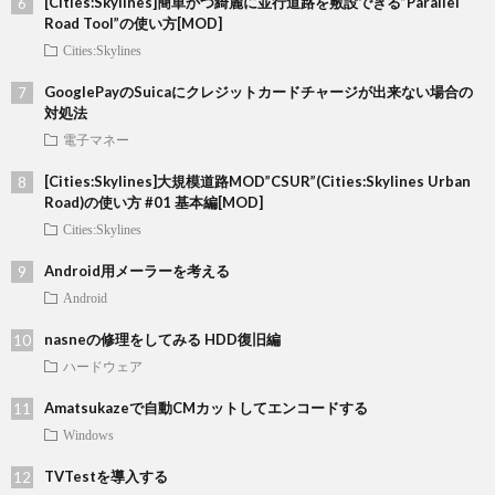
[Cities:Skylines]簡単かつ綺麗に並行道路を敷設できる”Parallel
Road Tool”の使い方[MOD]
Cities:Skylines
GooglePayのSuicaにクレジットカードチャージが出来ない場合の
対処法
電子マネー
[Cities:Skylines]大規模道路MOD”CSUR”(Cities:Skylines Urban
Road)の使い方 #01 基本編[MOD]
Cities:Skylines
Android用メーラーを考える
Android
nasneの修理をしてみる HDD復旧編
ハードウェア
Amatsukazeで自動CMカットしてエンコードする
Windows
TVTestを導入する