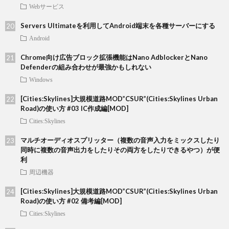
Webサービス
Servers Ultimateを利用してAndroid端末を各種サーバーにする
Android
Chrome向け広告ブロック拡張機能はNano AdblockerとNano
Defenderの組み合わせが最強かもしれない
Windows
[Cities:Skylines]大規模道路MOD”CSUR”(Cities:Skylines Urban
Road)の使い方 #03 IC作成編[MOD]
Cities:Skylines
マルチオーディオスプリッター（複数の音声入力をミックスしたり
同時に複数の音声出力をしたりその両方をしたりできるやつ）が便
利
周辺機器
[Cities:Skylines]大規模道路MOD”CSUR”(Cities:Skylines Urban
Road)の使い方 #02 備考編[MOD]
Cities:Skylines