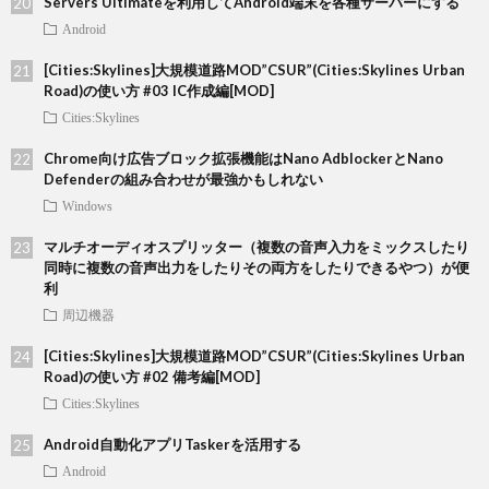
Servers Ultimateを利用してAndroid端末を各種サーバーにする
Android
[Cities:Skylines]大規模道路MOD”CSUR”(Cities:Skylines Urban
Road)の使い方 #03 IC作成編[MOD]
Cities:Skylines
Chrome向け広告ブロック拡張機能はNano AdblockerとNano
Defenderの組み合わせが最強かもしれない
Windows
マルチオーディオスプリッター（複数の音声入力をミックスしたり
同時に複数の音声出力をしたりその両方をしたりできるやつ）が便
利
周辺機器
[Cities:Skylines]大規模道路MOD”CSUR”(Cities:Skylines Urban
Road)の使い方 #02 備考編[MOD]
Cities:Skylines
Android自動化アプリTaskerを活用する
Android