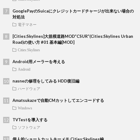
GooglePayのSuicaにクレジットカードチャージが出来ない場合の
対処法
電子マネー
[Cities:Skylines]大規模道路MOD”CSUR”(Cities:Skylines Urban
Road)の使い方 #01 基本編[MOD]
Cities:Skylines
Android用メーラーを考える
Android
nasneの修理をしてみる HDD復旧編
ハードウェア
Amatsukazeで自動CMカットしてエンコードする
Windows
TVTestを導入する
ソフトウェア
個人的ショートカットキーメモ Cities:Skylines編