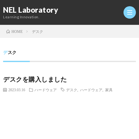
NEL Laboratory
Learning Innovation.
デスク
HOME
Hom
デスク
研
デスクを購入しました
究
Profi
2023.03.16
ハードウェア
デスク
,
ハードウェア
,
家具
室
Twitt
Conta