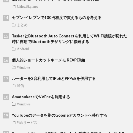
Cities:Skylines
セブン-イレブンで100円程度で買えるものを考える
まとめ
TaskerとBluetooth Auto Connectを利用してWi-Fi接続が切れた
時に自動でBluetoothテザリングに接続する
Android
個人的ショートカットキーメモ REAPER編
Windows
ルーターを2台利用してIPoEとPPPoEを併用する
通信
AmatsukazeでNVEncを利用する
Windows
YouTubeのデータを別のGoogleアカウントへ移行する
Webサービス