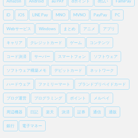
Amazon
Android
au PAY
dポイント
d払い
FamiPay
iD
iOS
LINE Pay
MNO
MVNO
PayPay
PC
Webサービス
Windows
まとめ
アニメ
アプリ
キャリア
クレジットカード
ゲーム
コンテンツ
コード決済
サーバー
スマートフォン
ソフトウェア
ソフトウェア構築メモ
デビットカード
ネットワーク
ハードウェア
ファミリーマート
ブランドプリペイドカード
ブログ運営
プログラミング
ポイント
メルペイ
周辺機器
日記
楽天
決済
証券
通信
通販
銀行
電子マネー