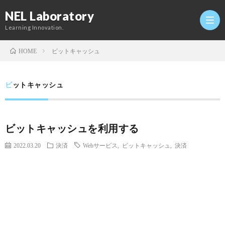
NEL Laboratory
Learning Innovation.
ビットキャッシュ
HOME
Hom
ビットキャッシュ
研
ビットキャッシュを利用する
究
Profi
2022.03.20
決済
Webサービス
,
ビットキャッシュ
,
決済
室
Twitt
Conta