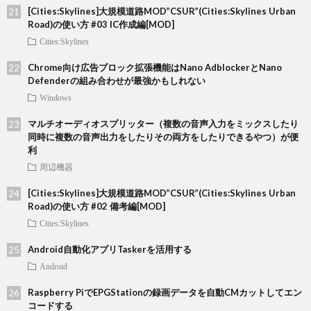
[Cities:Skylines]大規模道路MOD”CSUR”(Cities:Skylines Urban
Road)の使い方 #03 IC作成編[MOD]
Cities:Skylines
Chrome向け広告ブロック拡張機能はNano AdblockerとNano
Defenderの組み合わせが最強かもしれない
Windows
マルチオーディオスプリッター（複数の音声入力をミックスしたり
同時に複数の音声出力をしたりその両方をしたりできるやつ）が便
利
周辺機器
[Cities:Skylines]大規模道路MOD”CSUR”(Cities:Skylines Urban
Road)の使い方 #02 備考編[MOD]
Cities:Skylines
Android自動化アプリTaskerを活用する
Android
Raspberry PiでEPGStationの録画データを自動CMカットしてエン
コードする