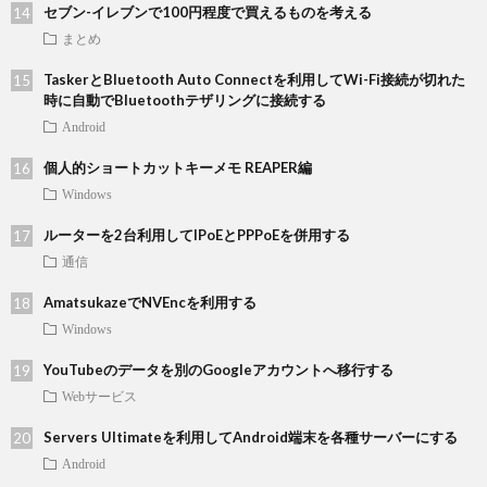
セブン-イレブンで100円程度で買えるものを考える
まとめ
TaskerとBluetooth Auto Connectを利用してWi-Fi接続が切れた
時に自動でBluetoothテザリングに接続する
Android
個人的ショートカットキーメモ REAPER編
Windows
ルーターを2台利用してIPoEとPPPoEを併用する
通信
AmatsukazeでNVEncを利用する
Windows
YouTubeのデータを別のGoogleアカウントへ移行する
Webサービス
Servers Ultimateを利用してAndroid端末を各種サーバーにする
Android