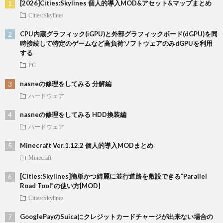
[2026]Cities:Skylines 個人的導入MOD&アセット&マップまとめ
Cities:Skylines
CPU内蔵グラフィック(iGPU)と外部グラフィックボード(dGPU)を同
時接続して特定のゲームなど高負荷ソフトウェアのみdGPUを利用
する
PC
nasneの修理をしてみる 分解編
ハードウェア
nasneの修理をしてみる HDD換装編
ハードウェア
Minecraft Ver.1.12.2 個人的導入MODまとめ
Minecraft
[Cities:Skylines]簡単かつ綺麗に並行道路を敷設できる”Parallel
Road Tool”の使い方[MOD]
Cities:Skylines
GooglePayのSuicaにクレジットカードチャージが出来ない場合の