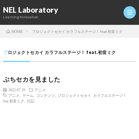
NEL Laboratory
Learning Innovation.
プロジェクトセカイ カラフルステージ！ feat.初音ミク
HOME
Hom
プロジェクトセカイ カラフルステージ！ feat.初音ミク
研
ぷちセカを見ました
究
Profi
2022.07.29
アニメ
アニメ
,
ゲーム
,
コンテンツ
,
プロジェクトセカイ カラフルステージ！
室
Twitt
feat.初音ミク
,
日記
Conta