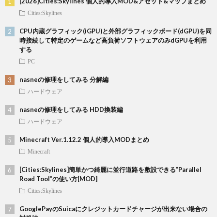
[2026]Cities:Skylines 個人的導入MOD&アセット&マップまとめ
Cities:Skylines
CPU内蔵グラフィック(iGPU)と外部グラフィックボード(dGPU)を同
時接続して特定のゲームなど高負荷ソフトウェアのみdGPUを利用
する
PC
nasneの修理をしてみる 分解編
ハードウェア
nasneの修理をしてみる HDD換装編
ハードウェア
Minecraft Ver.1.12.2 個人的導入MODまとめ
Minecraft
[Cities:Skylines]簡単かつ綺麗に並行道路を敷設できる”Parallel
Road Tool”の使い方[MOD]
Cities:Skylines
GooglePayのSuicaにクレジットカードチャージが出来ない場合の