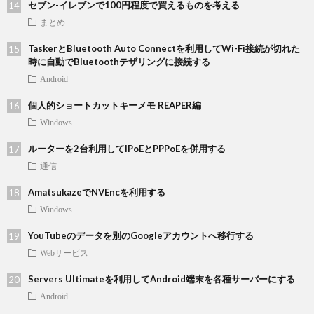
セブン-イレブンで100円程度で買えるものを考える
まとめ
TaskerとBluetooth Auto Connectを利用してWi-Fi接続が切れた
時に自動でBluetoothテザリングに接続する
Android
個人的ショートカットキーメモ REAPER編
Windows
ルーターを2台利用してIPoEとPPPoEを併用する
通信
AmatsukazeでNVEncを利用する
Windows
YouTubeのデータを別のGoogleアカウントへ移行する
Webサービス
Servers Ultimateを利用してAndroid端末を各種サーバーにする
Android