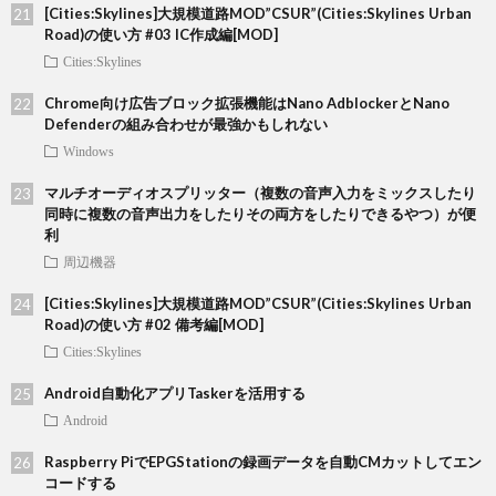
[Cities:Skylines]大規模道路MOD”CSUR”(Cities:Skylines Urban
Road)の使い方 #03 IC作成編[MOD]
Cities:Skylines
Chrome向け広告ブロック拡張機能はNano AdblockerとNano
Defenderの組み合わせが最強かもしれない
Windows
マルチオーディオスプリッター（複数の音声入力をミックスしたり
同時に複数の音声出力をしたりその両方をしたりできるやつ）が便
利
周辺機器
[Cities:Skylines]大規模道路MOD”CSUR”(Cities:Skylines Urban
Road)の使い方 #02 備考編[MOD]
Cities:Skylines
Android自動化アプリTaskerを活用する
Android
Raspberry PiでEPGStationの録画データを自動CMカットしてエン
コードする