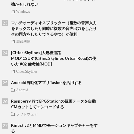
強かもしれない
Windows
マルチオーディオスプリッター（複数の音声入力
をミックスしたり同時に複数の音声出力をしたり
その両方をしたりできるやつ）が便利
周辺機器
[Cities:Skylines]大規模道路
MOD”CSUR”(Cities:Skylines Urban Road)の使
い方 #02 備考編[MOD]
Cities:Skylines
Android自動化アプリTaskerを活用する
Android
Raspberry PiでEPGStationの録画データを自動
CMカットしてエンコードする
ソフトウェア
Kinect v2とMMDでモーションキャプチャーをす
る