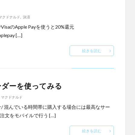
マクドナルド
,
決済
isaのApple Payを使うと20%還元
plepay […]
続きを読む
ーダーを使ってみる
,
マクドナルド
/mobileorder/ 混んでいる時間帯に購入する場合には最高なサー
注文をモバイルで行う […]
続きを読む