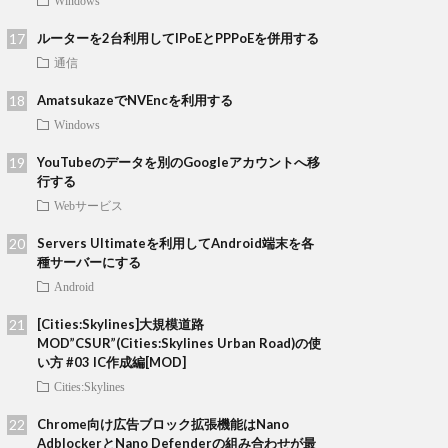
Windows
ルーターを2台利用してIPoEとPPPoEを併用する
通信
AmatsukazeでNVEncを利用する
Windows
YouTubeのデータを別のGoogleアカウントへ移
行する
Webサービス
Servers Ultimateを利用してAndroid端末を各
種サーバーにする
Android
[Cities:Skylines]大規模道路
MOD”CSUR”(Cities:Skylines Urban Road)の使
い方 #03 IC作成編[MOD]
Cities:Skylines
Chrome向け広告ブロック拡張機能はNano
AdblockerとNano Defenderの組み合わせが最