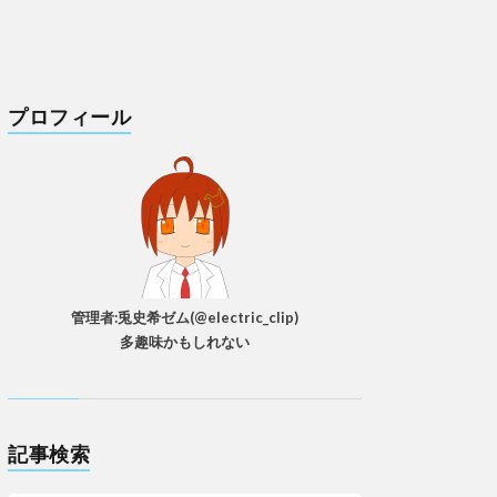
プロフィール
管理者:兎史希ゼム(@electric_clip)
多趣味かもしれない
記事検索