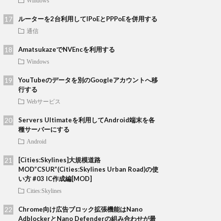
Windows
ルーターを2台利用してIPoEとPPPoEを併用する
通信
AmatsukazeでNVEncを利用する
Windows
YouTubeのデータを別のGoogleアカウントへ移
行する
Webサービス
Servers Ultimateを利用してAndroid端末を各
種サーバーにする
Android
[Cities:Skylines]大規模道路
MOD”CSUR”(Cities:Skylines Urban Road)の使
い方 #03 IC作成編[MOD]
Cities:Skylines
Chrome向け広告ブロック拡張機能はNano
AdblockerとNano Defenderの組み合わせが最