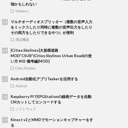
強かもしれない
Windows
マルチオーディオスプリッター（複数の音声入力
をミックスしたり同時に複数の音声出力をしたり
その両方をしたりできるやつ）が便利
周辺機器
[Cities:Skylines]大規模道路
MOD”CSUR”(Cities:Skylines Urban Road)の使
い方 #02 備考編[MOD]
Cities:Skylines
Android自動化アプリTaskerを活用する
Android
Raspberry PiでEPGStationの録画データを自動
CMカットしてエンコードする
ソフトウェア
Kinect v2とMMDでモーションキャプチャーをす
る