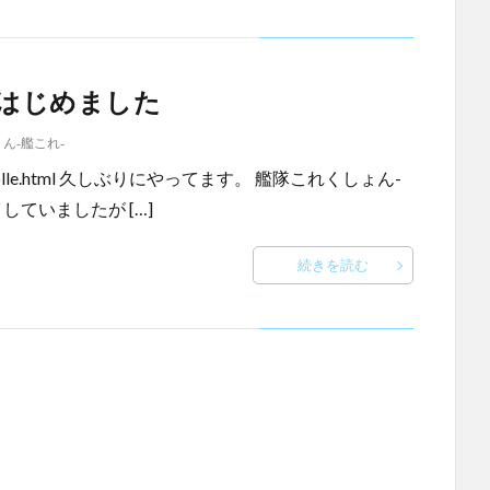
をはじめました
ん-艦これ-
re/kancolle.html 久しぶりにやってます。 艦隊これくしょん-
ていましたが […]
続きを読む