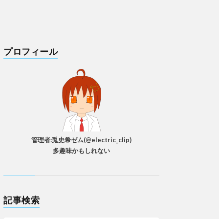
プロフィール
管理者:兎史希ゼム(@electric_clip)
多趣味かもしれない
記事検索