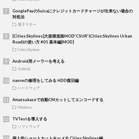
GooglePayのSuicaにクレジットカードチャージが出来ない場合の
対処法
電子マネー
[Cities:Skylines]大規模道路MOD”CSUR”(Cities:Skylines Urban
Road)の使い方 #01 基本編[MOD]
Cities:Skylines
Android用メーラーを考える
Android
nasneの修理をしてみる HDD復旧編
ハードウェア
Amatsukazeで自動CMカットしてエンコードする
Windows
TVTestを導入する
ソフトウェア
個人的ショートカットキーメモ Cities:Skylines編