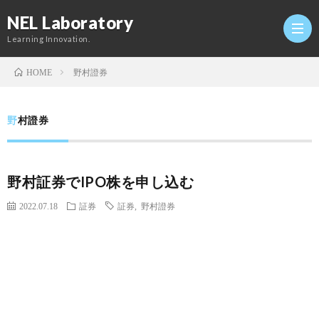
NEL Laboratory
Learning Innovation.
野村證券
HOME
Hom
野村證券
研
野村証券でIPO株を申し込む
究
Profi
2022.07.18
証券
証券
,
野村證券
室
Twitt
Conta