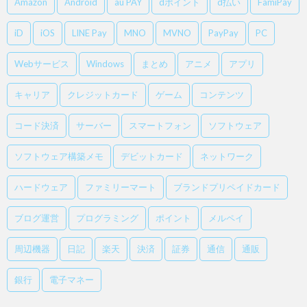
Amazon
Android
au PAY
dポイント
d払い
FamiPay
iD
iOS
LINE Pay
MNO
MVNO
PayPay
PC
Webサービス
Windows
まとめ
アニメ
アプリ
キャリア
クレジットカード
ゲーム
コンテンツ
コード決済
サーバー
スマートフォン
ソフトウェア
ソフトウェア構築メモ
デビットカード
ネットワーク
ハードウェア
ファミリーマート
ブランドプリペイドカード
ブログ運営
プログラミング
ポイント
メルペイ
周辺機器
日記
楽天
決済
証券
通信
通販
銀行
電子マネー