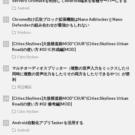
Servers Ultimateを利用してAndroid端末を各種サーバーにする
Android
Chrome向け広告ブロック拡張機能はNano AdblockerとNano
Defenderの組み合わせが最強かもしれない
Windows
[Cities:Skylines]大規模道路MOD”CSUR”(Cities:Skylines Urban
Road)の使い方 #03 IC作成編[MOD]
Cities:Skylines
マルチオーディオスプリッター（複数の音声入力をミックスしたり
同時に複数の音声出力をしたりその両方をしたりできるやつ）が便
利
周辺機器
[Cities:Skylines]大規模道路MOD”CSUR”(Cities:Skylines Urban
Road)の使い方 #02 備考編[MOD]
Cities:Skylines
Android自動化アプリTaskerを活用する
Android