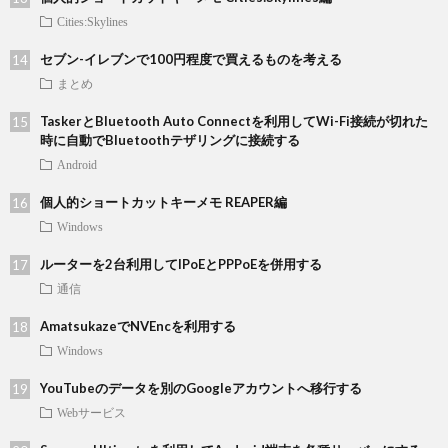
Cities:Skylines
セブン-イレブンで100円程度で買えるものを考える
まとめ
TaskerとBluetooth Auto Connectを利用してWi-Fi接続が切れた
時に自動でBluetoothテザリングに接続する
Android
個人的ショートカットキーメモ REAPER編
Windows
ルーターを2台利用してIPoEとPPPoEを併用する
通信
AmatsukazeでNVEncを利用する
Windows
YouTubeのデータを別のGoogleアカウントへ移行する
Webサービス