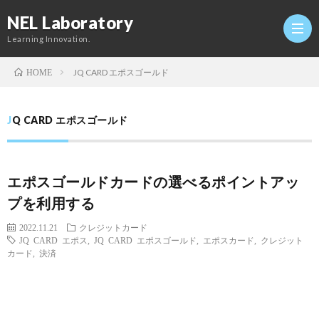
NEL Laboratory
Learning Innovation.
JQ CARD エポスゴールド
HOME
Hom
JQ CARD エポスゴールド
研
エポスゴールドカードの選べるポイントアッ
究
Profi
プを利用する
室
Twitt
2022.11.21
クレジットカード
JQ CARD エポス
,
JQ CARD エポスゴールド
,
エポスカード
,
クレジット
カード
,
決済
Conta