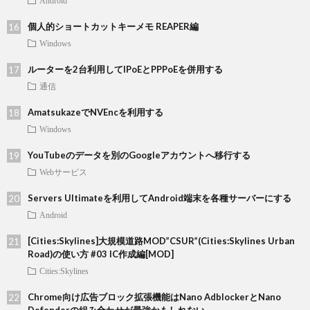
Android
個人的ショートカットキーメモ REAPER編
Windows
ルーターを2台利用してIPoEとPPPoEを併用する
通信
AmatsukazeでNVEncを利用する
Windows
YouTubeのデータを別のGoogleアカウントへ移行する
Webサービス
Servers Ultimateを利用してAndroid端末を各種サーバーにする
Android
[Cities:Skylines]大規模道路MOD”CSUR”(Cities:Skylines Urban
Road)の使い方 #03 IC作成編[MOD]
Cities:Skylines
Chrome向け広告ブロック拡張機能はNano AdblockerとNano