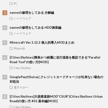
PC
nasneの修理をしてみる 分解編
ハードウェア
nasneの修理をしてみる HDD換装編
ハードウェア
Minecraft Ver.1.12.2 個人的導入MODまとめ
Minecraft
[Cities:Skylines]簡単かつ綺麗に並行道路を敷設できる”Parallel
Road Tool”の使い方[MOD]
Cities:Skylines
GooglePayのSuicaにクレジットカードチャージが出来ない場合の
対処法
電子マネー
[Cities:Skylines]大規模道路MOD”CSUR”(Cities:Skylines Urban
Road)の使い方 #01 基本編[MOD]
Cities:Skylines