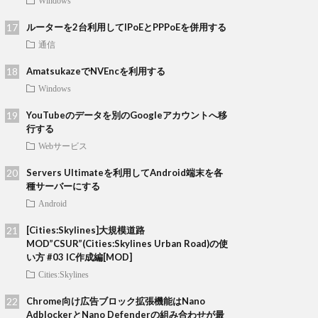
Windows
ルーターを2台利用してIPoEとPPPoEを併用する
通信
AmatsukazeでNVEncを利用する
Windows
YouTubeのデータを別のGoogleアカウントへ移
行する
Webサービス
Servers Ultimateを利用してAndroid端末を各
種サーバーにする
Android
[Cities:Skylines]大規模道路
MOD”CSUR”(Cities:Skylines Urban Road)の使
い方 #03 IC作成編[MOD]
Cities:Skylines
Chrome向け広告ブロック拡張機能はNano
AdblockerとNano Defenderの組み合わせが最