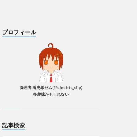
プロフィール
管理者:兎史希ゼム(@electric_clip)
多趣味かもしれない
記事検索