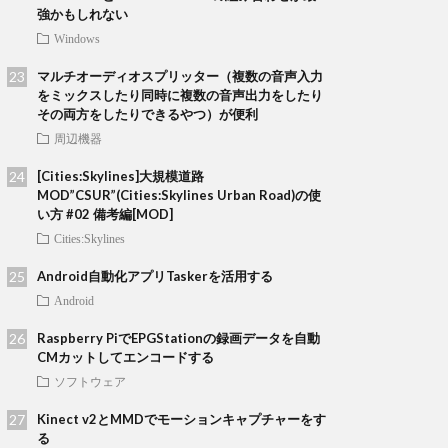
強かもしれない
Windows
マルチオーディオスプリッター（複数の音声入力
をミックスしたり同時に複数の音声出力をしたり
その両方をしたりできるやつ）が便利
周辺機器
[Cities:Skylines]大規模道路
MOD”CSUR”(Cities:Skylines Urban Road)の使
い方 #02 備考編[MOD]
Cities:Skylines
Android自動化アプリTaskerを活用する
Android
Raspberry PiでEPGStationの録画データを自動
CMカットしてエンコードする
ソフトウェア
Kinect v2とMMDでモーションキャプチャーをす
る