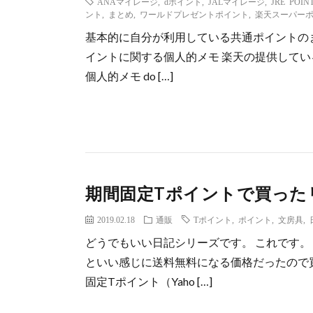
ANAマイレージ
,
dポイント
,
JALマイレージ
,
JRE POIN
ント
,
まとめ
,
ワールドプレゼントポイント
,
楽天スーパー
基本的に自分が利用している共通ポイントのま
イントに関する個人的メモ 楽天の提供してい
個人的メモ do […]
期間固定Tポイントで買った
2019.02.18
通販
Tポイント
,
ポイント
,
文房具
,
どうでもいい日記シリーズです。 これです
といい感じに送料無料になる価格だったので
固定Tポイント（Yaho […]