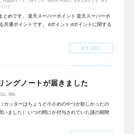
T
,
Pontaポイント
,
Tポイント
,
WAON POINT
,
エポスポイント
,
ポイ
ポイント
とめです。 楽天スーパーポイント 楽天スーパーポ
る共通ポイントです。 dポイント dポイントに関する
続きを読む
リングノートが届きました
日記
,
通販
。（カッターはちょうど小さめのやつが欲しかったの
買いました） いつの間にか付与されていた謎の期間