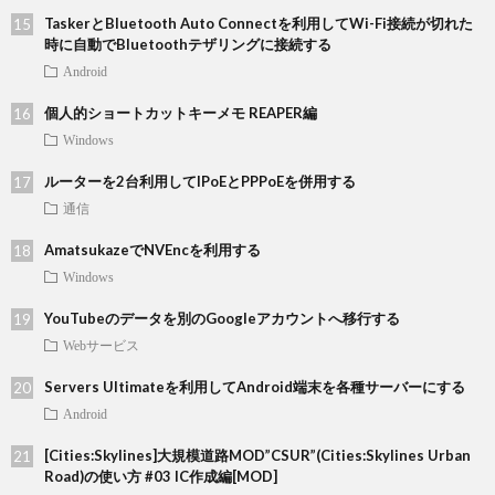
TaskerとBluetooth Auto Connectを利用してWi-Fi接続が切れた
時に自動でBluetoothテザリングに接続する
Android
個人的ショートカットキーメモ REAPER編
Windows
ルーターを2台利用してIPoEとPPPoEを併用する
通信
AmatsukazeでNVEncを利用する
Windows
YouTubeのデータを別のGoogleアカウントへ移行する
Webサービス
Servers Ultimateを利用してAndroid端末を各種サーバーにする
Android
[Cities:Skylines]大規模道路MOD”CSUR”(Cities:Skylines Urban
Road)の使い方 #03 IC作成編[MOD]