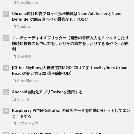
Cities:Skylines
Chrome向け広告ブロック拡張機能はNano AdblockerとNano
Defenderの組み合わせが最強かもしれない
Windows
マルチオーディオスプリッター（複数の音声入力をミックスしたり
同時に複数の音声出力をしたりその両方をしたりできるやつ）が便
利
周辺機器
[Cities:Skylines]大規模道路MOD”CSUR”(Cities:Skylines Urban
Road)の使い方 #02 備考編[MOD]
Cities:Skylines
Android自動化アプリTaskerを活用する
Android
Raspberry PiでEPGStationの録画データを自動CMカットしてエン
コードする
ソフトウェア