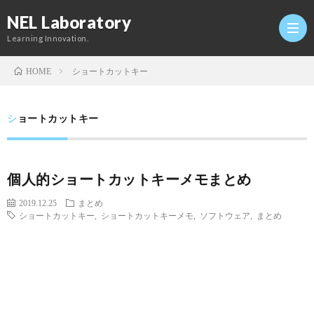
NEL Laboratory
Learning Innovation.
ショートカットキー
HOME
Hom
ショートカットキー
研
個人的ショートカットキーメモまとめ
究
Profi
2019.12.25
まとめ
ショートカットキー
,
ショートカットキーメモ
,
ソフトウェア
,
まとめ
室
Twitt
Conta