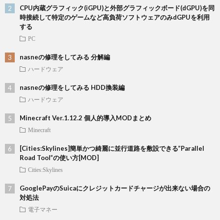
CPU内蔵グラフィック(iGPU)と外部グラフィックボード(dGPU)を同
時接続して特定のゲームなど高負荷ソフトウェアのみdGPUを利用
する
PC
nasneの修理をしてみる 分解編
ハードウェア
nasneの修理をしてみる HDD換装編
ハードウェア
Minecraft Ver.1.12.2 個人的導入MODまとめ
Minecraft
[Cities:Skylines]簡単かつ綺麗に並行道路を敷設できる”Parallel
Road Tool”の使い方[MOD]
Cities:Skylines
GooglePayのSuicaにクレジットカードチャージが出来ない場合の
対処法
電子マネー