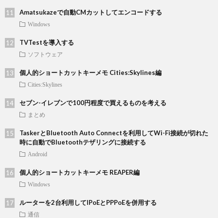
Amatsukazeで自動CMカットしてエンコードする
Windows
TVTestを導入する
ソフトウェア
個人的ショートカットキーメモ Cities:Skylines編
Cities:Skylines
セブン-イレブンで100円程度で買えるものを考える
まとめ
TaskerとBluetooth Auto Connectを利用してWi-Fi接続が切れた
時に自動でBluetoothテザリングに接続する
Android
個人的ショートカットキーメモ REAPER編
Windows
ルーターを2台利用してIPoEとPPPoEを併用する
通信