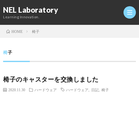
NEL Laboratory
Learning Innovation.
椅子
HOME
Hom
椅子
研
椅子のキャスターを交換しました
究
Profi
2020.11.30
ハードウェア
ハードウェア
,
日記
,
椅子
室
Twitt
Conta