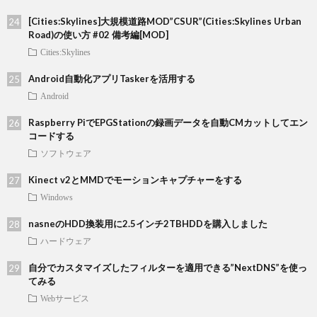
[Cities:Skylines]大規模道路MOD”CSUR”(Cities:Skylines Urban
Road)の使い方 #02 備考編[MOD]
Cities:Skylines
Android自動化アプリTaskerを活用する
Android
Raspberry PiでEPGStationの録画データを自動CMカットしてエン
コードする
ソフトウェア
Kinect v2とMMDでモーションキャプチャーをする
Windows
nasneのHDD換装用に2.5インチ2TBHDDを購入しました
ハードウェア
自分でカスタマイズしたフィルターを適用できる”NextDNS”を使っ
てみる
Webサービス