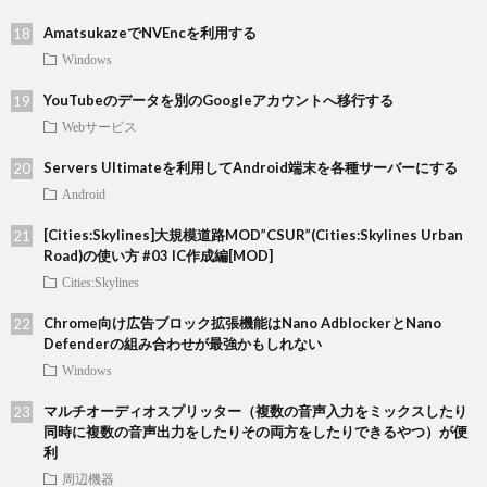
AmatsukazeでNVEncを利用する
Windows
YouTubeのデータを別のGoogleアカウントへ移行する
Webサービス
Servers Ultimateを利用してAndroid端末を各種サーバーにする
Android
[Cities:Skylines]大規模道路MOD”CSUR”(Cities:Skylines Urban
Road)の使い方 #03 IC作成編[MOD]
Cities:Skylines
Chrome向け広告ブロック拡張機能はNano AdblockerとNano
Defenderの組み合わせが最強かもしれない
Windows
マルチオーディオスプリッター（複数の音声入力をミックスしたり
同時に複数の音声出力をしたりその両方をしたりできるやつ）が便
利
周辺機器