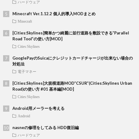
ハードウェア
Minecraft Ver.1.12.2 個人的導入MODまとめ
Minecraft
[Cities:Skylines]簡単かつ綺麗に並行道路を敷設できる”Parallel
Road Tool”の使い方[MOD]
Cities:Skylines
GooglePayのSuicaにクレジットカードチャージが出来ない場合の
対処法
電子マネー
[Cities:Skylines]大規模道路MOD”CSUR”(Cities:Skylines Urban
Road)の使い方 #01 基本編[MOD]
Cities:Skylines
Android用メーラーを考える
Android
nasneの修理をしてみる HDD復旧編
ハードウェア