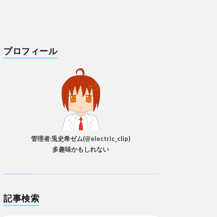
プロフィール
管理者:兎史希ゼム(@electric_clip)
多趣味かもしれない
記事検索