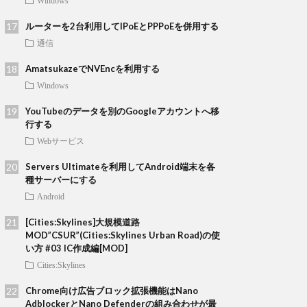
Windows
ルーターを2台利用してIPoEとPPPoEを併用する
通信
AmatsukazeでNVEncを利用する
Windows
YouTubeのデータを別のGoogleアカウントへ移
行する
Webサービス
Servers Ultimateを利用してAndroid端末を各
種サーバーにする
Android
[Cities:Skylines]大規模道路
MOD”CSUR”(Cities:Skylines Urban Road)の使
い方 #03 IC作成編[MOD]
Cities:Skylines
Chrome向け広告ブロック拡張機能はNano
AdblockerとNano Defenderの組み合わせが最