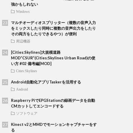
強かもしれない
Windows
マルチオーディオスプリッター（複数の音声入力
をミックスしたり同時に複数の音声出力をしたり
その両方をしたりできるやつ）が便利
周辺機器
[Cities:Skylines]大規模道路
MOD”CSUR”(Cities:Skylines Urban Road)の使
い方 #02 備考編[MOD]
Cities:Skylines
Android自動化アプリTaskerを活用する
Android
Raspberry PiでEPGStationの録画データを自動
CMカットしてエンコードする
ソフトウェア
Kinect v2とMMDでモーションキャプチャーをす
る