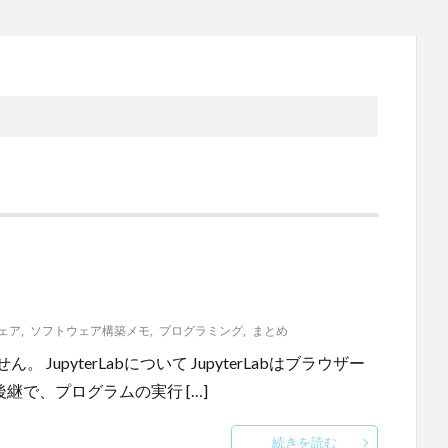
ェア
,
ソフトウェア構築メモ
,
プログラミング
,
まとめ
JupyterLabについて JupyterLabはブラウザー
kの後継で、プログラムの実行 […]
続きを読む