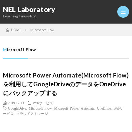
NEL Laboratory
Learning Innovation.
Microsoft Flow
HOME
Hom
Microsoft Flow
研
Microsoft Power Automate(Microsoft Flow)
究
Profi
を利用してGoogleDriveのデータをOneDrive
にバックアップする
室
Twitt
2019.12.13
Webサービス
Conta
GoogleDrive
,
Microsoft Flow
,
Microsoft Power Automate
,
OneDrive
,
Webサ
ービス
,
クラウドストレージ