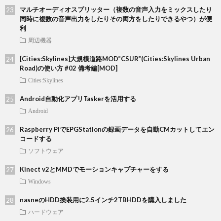
マルチオーディオスプリッター（複数の音声入力をミックスしたり
同時に複数の音声出力をしたりその両方をしたりできるやつ）が便
利
周辺機器
[Cities:Skylines]大規模道路MOD”CSUR”(Cities:Skylines Urban
Road)の使い方 #02 備考編[MOD]
Cities:Skylines
Android自動化アプリTaskerを活用する
Android
Raspberry PiでEPGStationの録画データを自動CMカットしてエン
コードする
ソフトウェア
Kinect v2とMMDでモーションキャプチャーをする
Windows
nasneのHDD換装用に2.5インチ2TBHDDを購入しました
ハードウェア