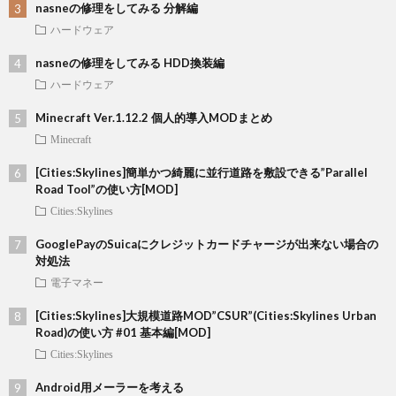
nasneの修理をしてみる 分解編
ハードウェア
nasneの修理をしてみる HDD換装編
ハードウェア
Minecraft Ver.1.12.2 個人的導入MODまとめ
Minecraft
[Cities:Skylines]簡単かつ綺麗に並行道路を敷設できる”Parallel
Road Tool”の使い方[MOD]
Cities:Skylines
GooglePayのSuicaにクレジットカードチャージが出来ない場合の
対処法
電子マネー
[Cities:Skylines]大規模道路MOD”CSUR”(Cities:Skylines Urban
Road)の使い方 #01 基本編[MOD]
Cities:Skylines
Android用メーラーを考える