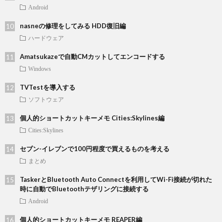
Android
nasneの修理をしてみる HDD復旧編
ハードウェア
Amatsukazeで自動CMカットしてエンコードする
Windows
TVTestを導入する
ソフトウェア
個人的ショートカットキーメモ Cities:Skylines編
Cities:Skylines
セブン-イレブンで100円程度で買えるものを考える
まとめ
TaskerとBluetooth Auto Connectを利用してWi-Fi接続が切れた
時に自動でBluetoothテザリングに接続する
Android
個人的ショートカットキーメモ REAPER編