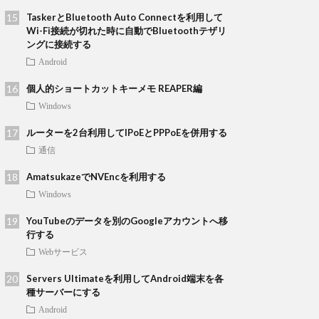
TaskerとBluetooth Auto Connectを利用して
Wi-Fi接続が切れた時に自動でBluetoothテザリ
ングに接続する
Android
個人的ショートカットキーメモ REAPER編
Windows
ルーターを2台利用してIPoEとPPPoEを併用する
通信
AmatsukazeでNVEncを利用する
Windows
YouTubeのデータを別のGoogleアカウントへ移
行する
Webサービス
Servers Ultimateを利用してAndroid端末を各
種サーバーにする
Android