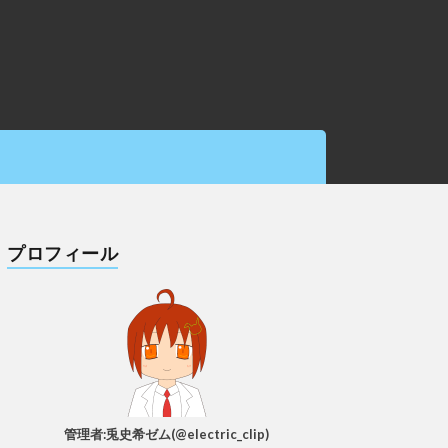
プロフィール
管理者:兎史希ゼム(@electric_clip)