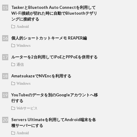
TaskerとBluetooth Auto Connectを利用して
Wi-Fi接続が切れた時に自動でBluetoothテザリ
ングに接続する
Android
個人的ショートカットキーメモ REAPER編
Windows
ルーターを2台利用してIPoEとPPPoEを併用する
通信
AmatsukazeでNVEncを利用する
Windows
YouTubeのデータを別のGoogleアカウントへ移
行する
Webサービス
Servers Ultimateを利用してAndroid端末を各
種サーバーにする
Android