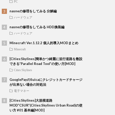
PC
nasneの修理をしてみる 分解編
ハードウェア
nasneの修理をしてみる HDD換装編
ハードウェア
Minecraft Ver.1.12.2 個人的導入MODまとめ
Minecraft
[Cities:Skylines]簡単かつ綺麗に並行道路を敷設
できる”Parallel Road Tool”の使い方[MOD]
Cities:Skylines
GooglePayのSuicaにクレジットカードチャージ
が出来ない場合の対処法
電子マネー
[Cities:Skylines]大規模道路
MOD”CSUR”(Cities:Skylines Urban Road)の使
い方 #01 基本編[MOD]