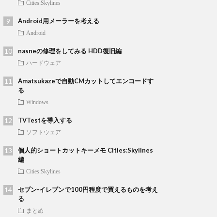
Cities:Skylines
Android用メーラーを考える
Android
nasneの修理をしてみる HDD復旧編
ハードウェア
Amatsukazeで自動CMカットしてエンコードす
る
Windows
TVTestを導入する
ソフトウェア
個人的ショートカットキーメモ Cities:Skylines
編
Cities:Skylines
セブン-イレブンで100円程度で買えるものを考え
る
まとめ