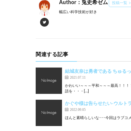
Author：兎史希ゼム
投稿一覧
幅広い科学技術が好き
関連する記事
結城友奈は勇者である ちゅる
2021.07.11
かわいい～～～平和～～～最高！！！
語を・・・[…]
かぐや様は告らせたい-ウルト
2022.09.05
ほんと素晴らしいな･･･今回はラブコメ