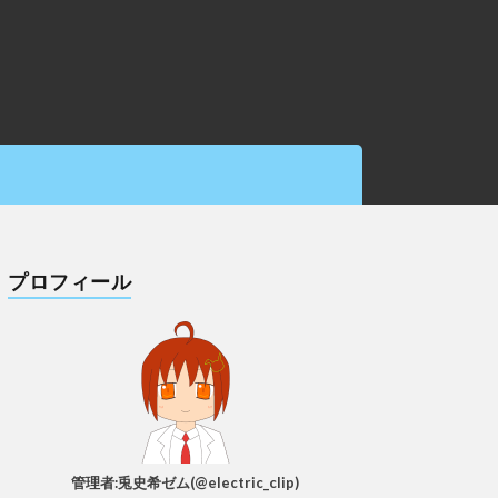
プロフィール
管理者:兎史希ゼム(@electric_clip)