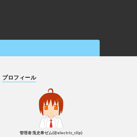
プロフィール
管理者:兎史希ゼム(@electric_clip)