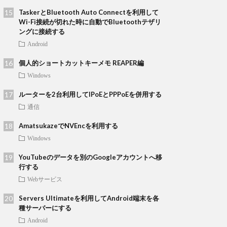
TaskerとBluetooth Auto Connectを利用して
Wi-Fi接続が切れた時に自動でBluetoothテザリ
ングに接続する
Android
個人的ショートカットキーメモ REAPER編
Windows
ルーターを2台利用してIPoEとPPPoEを併用する
通信
AmatsukazeでNVEncを利用する
Windows
YouTubeのデータを別のGoogleアカウントへ移
行する
Webサービス
Servers Ultimateを利用してAndroid端末を各
種サーバーにする
Android