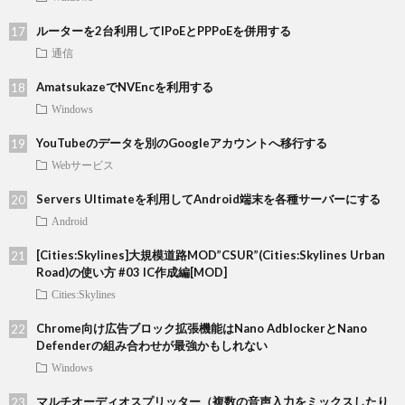
ルーターを2台利用してIPoEとPPPoEを併用する
通信
AmatsukazeでNVEncを利用する
Windows
YouTubeのデータを別のGoogleアカウントへ移行する
Webサービス
Servers Ultimateを利用してAndroid端末を各種サーバーにする
Android
[Cities:Skylines]大規模道路MOD”CSUR”(Cities:Skylines Urban
Road)の使い方 #03 IC作成編[MOD]
Cities:Skylines
Chrome向け広告ブロック拡張機能はNano AdblockerとNano
Defenderの組み合わせが最強かもしれない
Windows
マルチオーディオスプリッター（複数の音声入力をミックスしたり