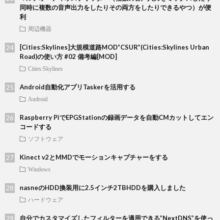
同時に複数の音声出力をしたりその両方をしたりできるやつ）が便
利
周辺機器
[Cities:Skylines]大規模道路MOD”CSUR”(Cities:Skylines Urban
Road)の使い方 #02 備考編[MOD]
Cities:Skylines
Android自動化アプリTaskerを活用する
Android
Raspberry PiでEPGStationの録画データを自動CMカットしてエン
コードする
ソフトウェア
Kinect v2とMMDでモーションキャプチャーをする
Windows
nasneのHDD換装用に2.5インチ2TBHDDを購入しました
ハードウェア
自分でカスタマイズしたフィルターを適用できる”NextDNS”を使っ