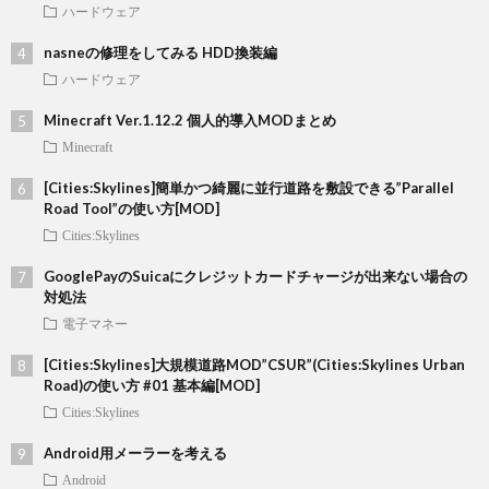
ハードウェア
nasneの修理をしてみる HDD換装編
ハードウェア
Minecraft Ver.1.12.2 個人的導入MODまとめ
Minecraft
[Cities:Skylines]簡単かつ綺麗に並行道路を敷設できる”Parallel
Road Tool”の使い方[MOD]
Cities:Skylines
GooglePayのSuicaにクレジットカードチャージが出来ない場合の
対処法
電子マネー
[Cities:Skylines]大規模道路MOD”CSUR”(Cities:Skylines Urban
Road)の使い方 #01 基本編[MOD]
Cities:Skylines
Android用メーラーを考える
Android