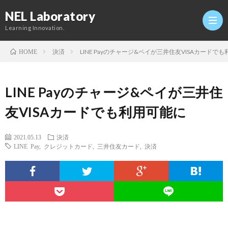
NEL Laboratory
Learning Innovation.
決済
LINE Payのチャージ&ペイが三井住友VISAカードで
HOME
Hom
LINE Payのチャージ&ペイが三井住
研
友VISAカードでも利用可能に
究
Profi
2021.05.13
決済
LINE Pay
,
クレジットカード
,
三井住友カード
,
決済
室
Twitt
Conta