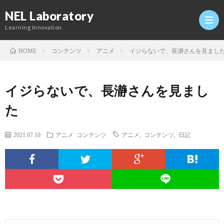
NEL Laboratory
Learning Innovation.
コンテンツ
アニメ
イジらないで、長瀞さんを見まし
HOME
Hom
イジらないで、長瀞さんを見まし
研
た
究
Profi
2021.07.10
アニメ
コンテンツ
アニメ
,
コンテンツ
,
日記
室
Twitt
Conta