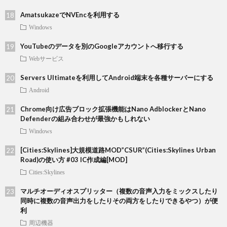
AmatsukazeでNVEncを利用する
Windows
YouTubeのデータを別のGoogleアカウントへ移行する
Webサービス
Servers Ultimateを利用してAndroid端末を各種サーバーにする
Android
Chrome向け広告ブロック拡張機能はNano AdblockerとNano
Defenderの組み合わせが最強かもしれない
Windows
[Cities:Skylines]大規模道路MOD”CSUR”(Cities:Skylines Urban
Road)の使い方 #03 IC作成編[MOD]
Cities:Skylines
マルチオーディオスプリッター（複数の音声入力をミックスしたり
同時に複数の音声出力をしたりその両方をしたりできるやつ）が便
利
周辺機器