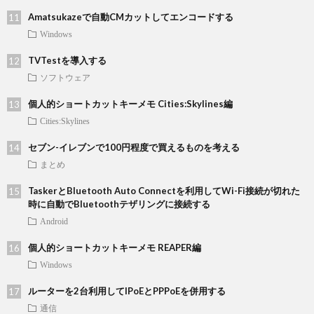
Amatsukazeで自動CMカットしてエンコードする
Windows
TVTestを導入する
ソフトウェア
個人的ショートカットキーメモ Cities:Skylines編
Cities:Skylines
セブン-イレブンで100円程度で買えるものを考える
まとめ
TaskerとBluetooth Auto Connectを利用してWi-Fi接続が切れた
時に自動でBluetoothテザリングに接続する
Android
個人的ショートカットキーメモ REAPER編
Windows
ルーターを2台利用してIPoEとPPPoEを併用する
通信