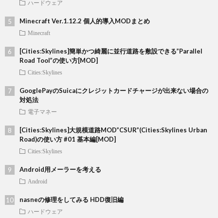
ハードウェア
Minecraft Ver.1.12.2 個人的導入MODまとめ
Minecraft
[Cities:Skylines]簡単かつ綺麗に並行道路を敷設できる”Parallel
Road Tool”の使い方[MOD]
Cities:Skylines
GooglePayのSuicaにクレジットカードチャージが出来ない場合の
対処法
電子マネー
[Cities:Skylines]大規模道路MOD”CSUR”(Cities:Skylines Urban
Road)の使い方 #01 基本編[MOD]
Cities:Skylines
Android用メーラーを考える
Android
nasneの修理をしてみる HDD復旧編
ハードウェア