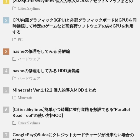
[2026]Cities:Skylines 個人的導入MOD&アセット&マップまとめ
Cities:Skylines
CPU内蔵グラフィック(iGPU)と外部グラフィックボード(dGPU)を同
時接続して特定のゲームなど高負荷ソフトウェアのみdGPUを利用
する
PC
nasneの修理をしてみる 分解編
ハードウェア
nasneの修理をしてみる HDD換装編
ハードウェア
Minecraft Ver.1.12.2 個人的導入MODまとめ
Minecraft
[Cities:Skylines]簡単かつ綺麗に並行道路を敷設できる”Parallel
Road Tool”の使い方[MOD]
Cities:Skylines
GooglePayのSuicaにクレジットカードチャージが出来ない場合の