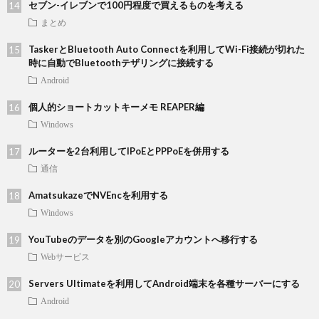
セブン-イレブンで100円程度で買えるものを考える
まとめ
TaskerとBluetooth Auto Connectを利用してWi-Fi接続が切れた
時に自動でBluetoothテザリングに接続する
Android
個人的ショートカットキーメモ REAPER編
Windows
ルーターを2台利用してIPoEとPPPoEを併用する
通信
AmatsukazeでNVEncを利用する
Windows
YouTubeのデータを別のGoogleアカウントへ移行する
Webサービス
Servers Ultimateを利用してAndroid端末を各種サーバーにする
Android