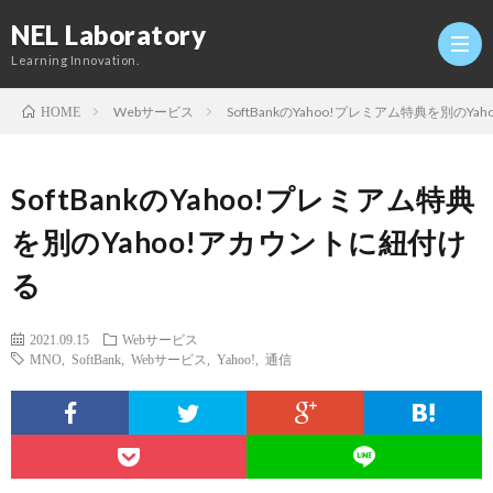
NEL Laboratory
Learning Innovation.
Webサービス
SoftBankのYahoo!プレミアム特典を別のY
HOME
Hom
SoftBankのYahoo!プレミアム特典
研
を別のYahoo!アカウントに紐付け
る
究
Profi
2021.09.15
Webサービス
室
Twitt
MNO
,
SoftBank
,
Webサービス
,
Yahoo!
,
通信
Conta