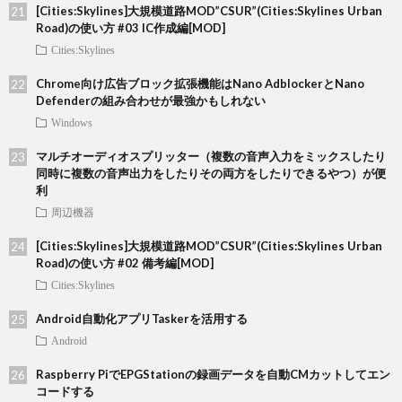
[Cities:Skylines]大規模道路MOD”CSUR”(Cities:Skylines Urban
Road)の使い方 #03 IC作成編[MOD]
Cities:Skylines
Chrome向け広告ブロック拡張機能はNano AdblockerとNano
Defenderの組み合わせが最強かもしれない
Windows
マルチオーディオスプリッター（複数の音声入力をミックスしたり
同時に複数の音声出力をしたりその両方をしたりできるやつ）が便
利
周辺機器
[Cities:Skylines]大規模道路MOD”CSUR”(Cities:Skylines Urban
Road)の使い方 #02 備考編[MOD]
Cities:Skylines
Android自動化アプリTaskerを活用する
Android
Raspberry PiでEPGStationの録画データを自動CMカットしてエン
コードする