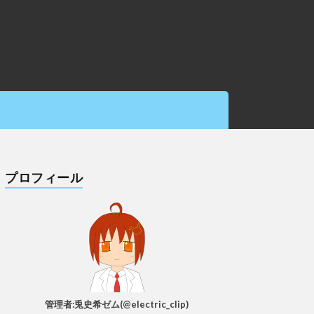
プロフィール
管理者:兎史希ゼム(@electric_clip)