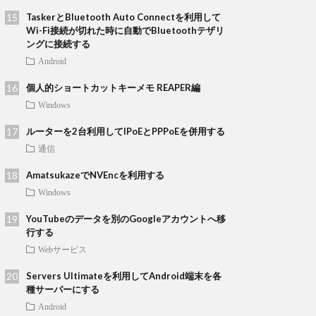
TaskerとBluetooth Auto Connectを利用して
Wi-Fi接続が切れた時に自動でBluetoothテザリ
ングに接続する
Android
個人的ショートカットキーメモ REAPER編
Windows
ルーターを2台利用してIPoEとPPPoEを併用する
通信
AmatsukazeでNVEncを利用する
Windows
YouTubeのデータを別のGoogleアカウントへ移
行する
Webサービス
Servers Ultimateを利用してAndroid端末を各
種サーバーにする
Android