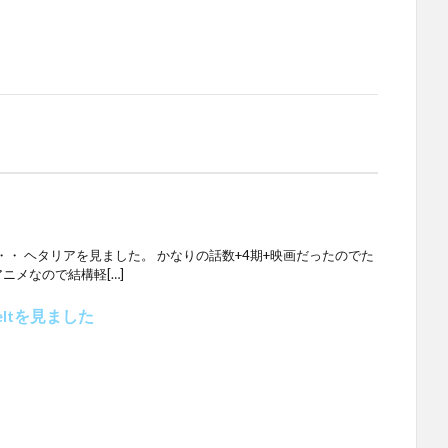
・ ヘタリアを見ました。 かなりの話数+4期+映画だったのでた
ニメなので結構軽[…]
erbeltを見ました