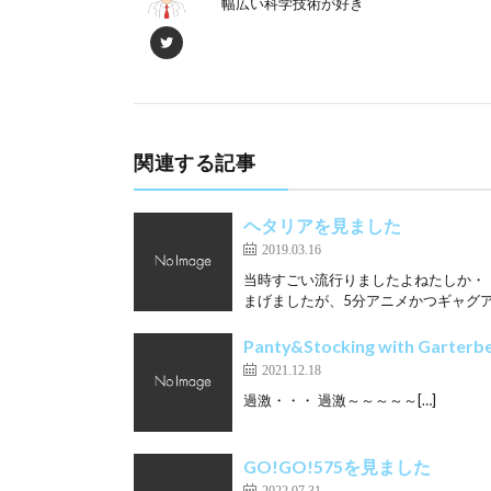
幅広い科学技術が好き
関連する記事
ヘタリアを見ました
2019.03.16
当時すごい流行りましたよねたしか・・
まげましたが、5分アニメかつギャグア
Panty&Stocking with Gart
2021.12.18
過激・・・ 過激～～～～～[…]
GO!GO!575を見ました
2022.07.31