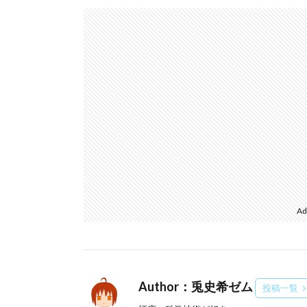
Ad
Author：兎史希ゼム
投稿一覧