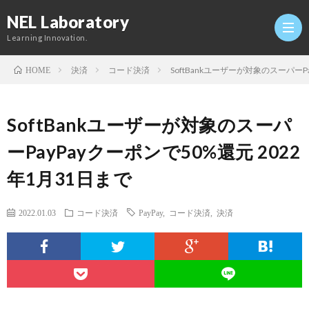
NEL Laboratory
Learning Innovation.
決済
コード決済
SoftBankユーザーが対象のスーパーP
HOME
Hom
SoftBankユーザーが対象のスーパ
研
ーPayPayクーポンで50%還元 2022
年1月31日まで
究
Profi
2022.01.03
コード決済
PayPay
,
コード決済
,
決済
室
Twitt
Conta