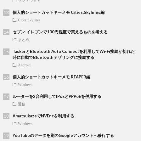
ソフトウェア
個人的ショートカットキーメモ Cities:Skylines編
Cities:Skylines
セブン-イレブンで100円程度で買えるものを考える
まとめ
TaskerとBluetooth Auto Connectを利用してWi-Fi接続が切れた
時に自動でBluetoothテザリングに接続する
Android
個人的ショートカットキーメモ REAPER編
Windows
ルーターを2台利用してIPoEとPPPoEを併用する
通信
AmatsukazeでNVEncを利用する
Windows
YouTubeのデータを別のGoogleアカウントへ移行する