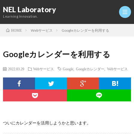
NEL Laboratory
Learning Innovation.
Webサービス
Googleカレンダーを利用する
HOME
Hom
Googleカレンダーを利用する
研
2022.03.29
Webサービス
Google
,
Googleカレンダー
,
Webサービス
究
Profi
室
Twitt
Conta
ついにカレンダーを活用しようかと思います。