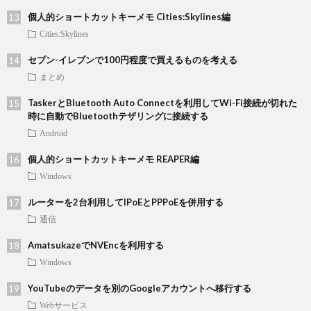
個人的ショートカットキーメモ Cities:Skylines編
Cities:Skylines
セブン-イレブンで100円程度で買えるものを考える
まとめ
TaskerとBluetooth Auto Connectを利用してWi-Fi接続が切れた
時に自動でBluetoothテザリングに接続する
Android
個人的ショートカットキーメモ REAPER編
Windows
ルーターを2台利用してIPoEとPPPoEを併用する
通信
AmatsukazeでNVEncを利用する
Windows
YouTubeのデータを別のGoogleアカウントへ移行する
Webサービス