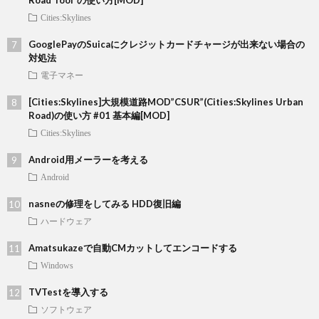
Road Tool”の使い方[MOD]
Cities:Skylines
GooglePayのSuicaにクレジットカードチャージが出来ない場合の
対処法
電子マネー
[Cities:Skylines]大規模道路MOD”CSUR”(Cities:Skylines Urban
Road)の使い方 #01 基本編[MOD]
Cities:Skylines
Android用メーラーを考える
Android
nasneの修理をしてみる HDD復旧編
ハードウェア
Amatsukazeで自動CMカットしてエンコードする
Windows
TVTestを導入する
ソフトウェア