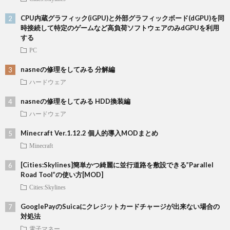
CPU内蔵グラフィック(iGPU)と外部グラフィックボード(dGPU)を同
時接続して特定のゲームなど高負荷ソフトウェアのみdGPUを利用
する
PC
nasneの修理をしてみる 分解編
ハードウェア
nasneの修理をしてみる HDD換装編
ハードウェア
Minecraft Ver.1.12.2 個人的導入MODまとめ
Minecraft
[Cities:Skylines]簡単かつ綺麗に並行道路を敷設できる”Parallel
Road Tool”の使い方[MOD]
Cities:Skylines
GooglePayのSuicaにクレジットカードチャージが出来ない場合の
対処法
電子マネー