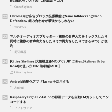
Road)の使い方 #03 IC作成編[MOD]
Cities:Skylines
Chrome向け広告ブロック拡張機能はNano AdblockerとNano
Defenderの組み合わせが最強かもしれない
Windows
マルチオーディオスプリッター（複数の音声入力をミックスしたり
同時に複数の音声出力をしたりその両方をしたりできるやつ）が便
利
周辺機器
[Cities:Skylines]大規模道路MOD”CSUR”(Cities:Skylines Urban
Road)の使い方 #02 備考編[MOD]
Cities:Skylines
Android自動化アプリTaskerを活用する
Android
Raspberry PiでEPGStationの録画データを自動CMカットしてエン
コードする
ソフトウェア