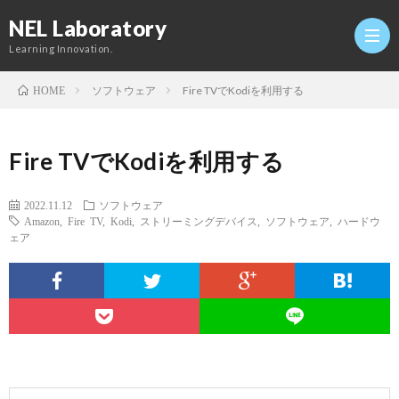
NEL Laboratory
Learning Innovation.
ソフトウェア
Fire TVでKodiを利用する
HOME
Hom
Fire TVでKodiを利用する
研
2022.11.12
ソフトウェア
Amazon
,
Fire TV
,
Kodi
,
ストリーミングデバイス
,
ソフトウェア
,
ハードウ
究
Profi
ェア
室
Twitt
Conta