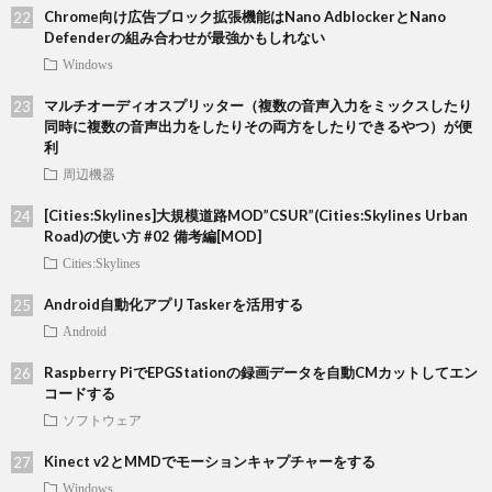
Chrome向け広告ブロック拡張機能はNano AdblockerとNano
Defenderの組み合わせが最強かもしれない
Windows
マルチオーディオスプリッター（複数の音声入力をミックスしたり
同時に複数の音声出力をしたりその両方をしたりできるやつ）が便
利
周辺機器
[Cities:Skylines]大規模道路MOD”CSUR”(Cities:Skylines Urban
Road)の使い方 #02 備考編[MOD]
Cities:Skylines
Android自動化アプリTaskerを活用する
Android
Raspberry PiでEPGStationの録画データを自動CMカットしてエン
コードする
ソフトウェア
Kinect v2とMMDでモーションキャプチャーをする
Windows