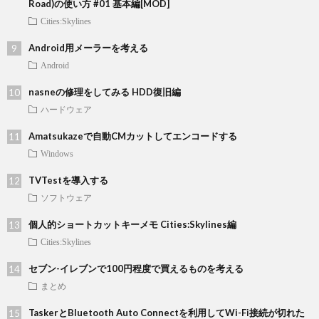
Road)の使い方 #01 基本編[MOD]
Cities:Skylines
Android用メーラーを考える
Android
nasneの修理をしてみる HDD復旧編
ハードウェア
Amatsukazeで自動CMカットしてエンコードする
Windows
TVTestを導入する
ソフトウェア
個人的ショートカットキーメモ Cities:Skylines編
Cities:Skylines
セブン-イレブンで100円程度で買えるものを考える
まとめ
TaskerとBluetooth Auto Connectを利用してWi-Fi接続が切れた