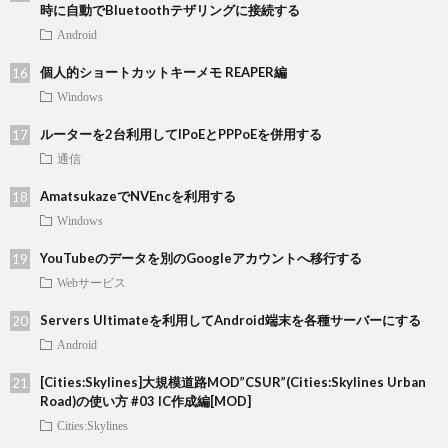
時に自動でBluetoothテザリングに接続する
Android
個人的ショートカットキーメモ REAPER編
Windows
ルーターを2台利用してIPoEとPPPoEを併用する
通信
AmatsukazeでNVEncを利用する
Windows
YouTubeのデータを別のGoogleアカウントへ移行する
Webサービス
Servers Ultimateを利用してAndroid端末を各種サーバーにする
Android
[Cities:Skylines]大規模道路MOD”CSUR”(Cities:Skylines Urban
Road)の使い方 #03 IC作成編[MOD]
Cities:Skylines