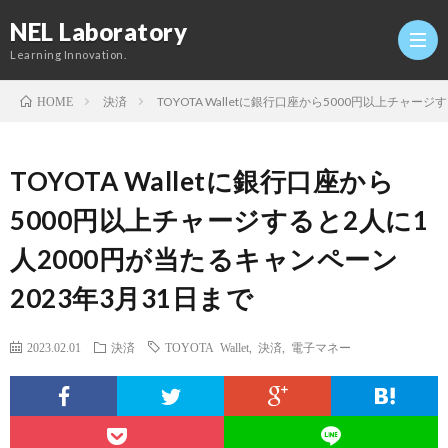
NEL Laboratory
Learning Innovation.
決済
TOYOTA Walletに銀行口座から5000円以上チャー
HOME
Hom
TOYOTA Walletに銀行口座から
研
5000円以上チャージすると2人に1
人2000円が当たるキャンペーン
究
Profi
2023年3月31日まで
室
Twitt
2023.02.01
決済
TOYOTA Wallet
,
決済
,
電子マネー
Conta