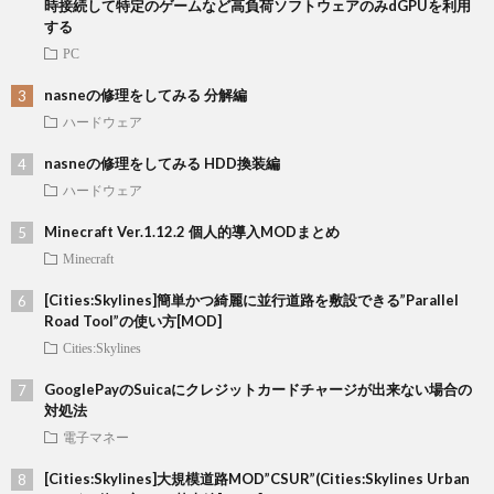
時接続して特定のゲームなど高負荷ソフトウェアのみdGPUを利用
する
PC
nasneの修理をしてみる 分解編
ハードウェア
nasneの修理をしてみる HDD換装編
ハードウェア
Minecraft Ver.1.12.2 個人的導入MODまとめ
Minecraft
[Cities:Skylines]簡単かつ綺麗に並行道路を敷設できる”Parallel
Road Tool”の使い方[MOD]
Cities:Skylines
GooglePayのSuicaにクレジットカードチャージが出来ない場合の
対処法
電子マネー
[Cities:Skylines]大規模道路MOD”CSUR”(Cities:Skylines Urban