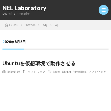
NEL Laboratory
Learning Innovation.
2020年
8月
6日
HOME
Hom
2020年8月6日
研
Ubuntuを仮想環境で動作させる
究
Profi
2020.08.06
ソフトウェア
Linux
,
Ubuntu
,
VirtualBox
,
ソフトウェア
室
Twitt
Conta