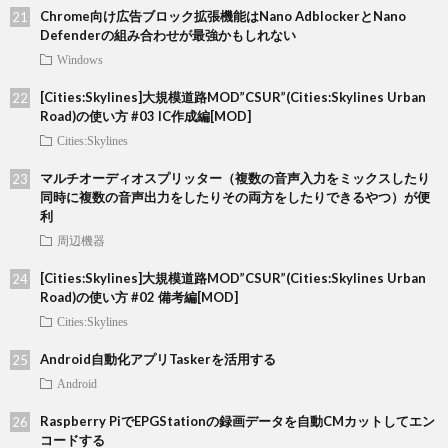
Chrome向け広告ブロック拡張機能はNano AdblockerとNano
Defenderの組み合わせが最強かもしれない
Windows
[Cities:Skylines]大規模道路MOD”CSUR”(Cities:Skylines Urban
Road)の使い方 #03 IC作成編[MOD]
Cities:Skylines
マルチオーディオスプリッター（複数の音声入力をミックスしたり
同時に複数の音声出力をしたりその両方をしたりできるやつ）が便
利
周辺機器
[Cities:Skylines]大規模道路MOD”CSUR”(Cities:Skylines Urban
Road)の使い方 #02 備考編[MOD]
Cities:Skylines
Android自動化アプリTaskerを活用する
Android
Raspberry PiでEPGStationの録画データを自動CMカットしてエン
コードする