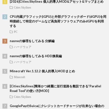
[2026]Cities:Skylines 個人的導入MOD&アセット&マップまとめ
Cities:Skylines
CPU内蔵グラフィック(iGPU)と外部グラフィックボード(dGPU)を同
時接続して特定のゲームなど高負荷ソフトウェアのみdGPUを利用
する
PC
nasneの修理をしてみる 分解編
ハードウェア
nasneの修理をしてみる HDD換装編
ハードウェア
Minecraft Ver.1.12.2 個人的導入MODまとめ
Minecraft
[Cities:Skylines]簡単かつ綺麗に並行道路を敷設できる”Parallel
Road Tool”の使い方[MOD]
Cities:Skylines
GooglePayのSuicaにクレジットカードチャージが出来ない場合の