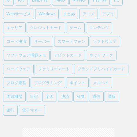
iD
iOS
LINE Pay
MNO
MVNO
PayPay
PC
Webサービス
Windows
まとめ
アニメ
アプリ
キャリア
クレジットカード
ゲーム
コンテンツ
コード決済
サーバー
スマートフォン
ソフトウェア
ソフトウェア構築メモ
デビットカード
ネットワーク
ハードウェア
ファミリーマート
ブランドプリペイドカード
ブログ運営
プログラミング
ポイント
メルペイ
周辺機器
日記
楽天
決済
証券
通信
通販
銀行
電子マネー