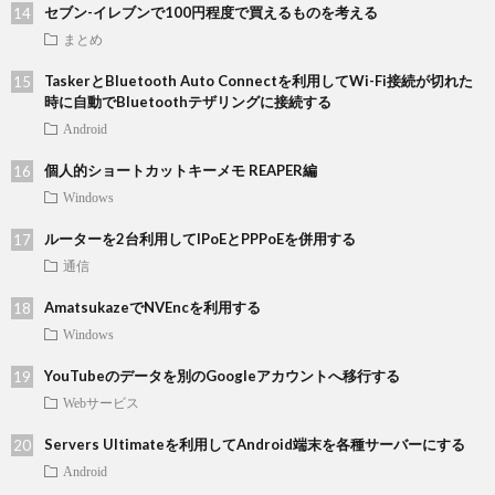
セブン-イレブンで100円程度で買えるものを考える
まとめ
TaskerとBluetooth Auto Connectを利用してWi-Fi接続が切れた
時に自動でBluetoothテザリングに接続する
Android
個人的ショートカットキーメモ REAPER編
Windows
ルーターを2台利用してIPoEとPPPoEを併用する
通信
AmatsukazeでNVEncを利用する
Windows
YouTubeのデータを別のGoogleアカウントへ移行する
Webサービス
Servers Ultimateを利用してAndroid端末を各種サーバーにする
Android