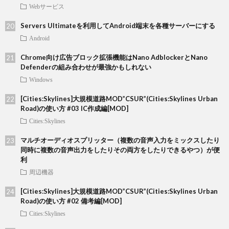
Webサービス
Servers Ultimateを利用してAndroid端末を各種サーバーにする
Android
Chrome向け広告ブロック拡張機能はNano AdblockerとNano
Defenderの組み合わせが最強かもしれない
Windows
[Cities:Skylines]大規模道路MOD”CSUR”(Cities:Skylines Urban
Road)の使い方 #03 IC作成編[MOD]
Cities:Skylines
マルチオーディオスプリッター（複数の音声入力をミックスしたり
同時に複数の音声出力をしたりその両方をしたりできるやつ）が便
利
周辺機器
[Cities:Skylines]大規模道路MOD”CSUR”(Cities:Skylines Urban
Road)の使い方 #02 備考編[MOD]
Cities:Skylines