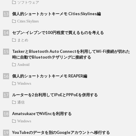
ソフトウェア
個人的ショートカットキーメモ Cities:Skylines編
Cities:Skylines
セブン-イレブンで100円程度で買えるものを考える
まとめ
TaskerとBluetooth Auto Connectを利用してWi-Fi接続が切れた
時に自動でBluetoothテザリングに接続する
Android
個人的ショートカットキーメモ REAPER編
Windows
ルーターを2台利用してIPoEとPPPoEを併用する
通信
AmatsukazeでNVEncを利用する
Windows
YouTubeのデータを別のGoogleアカウントへ移行する