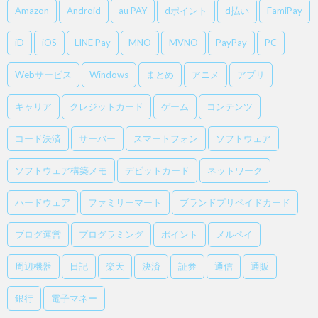
Amazon
Android
au PAY
dポイント
d払い
FamiPay
iD
iOS
LINE Pay
MNO
MVNO
PayPay
PC
Webサービス
Windows
まとめ
アニメ
アプリ
キャリア
クレジットカード
ゲーム
コンテンツ
コード決済
サーバー
スマートフォン
ソフトウェア
ソフトウェア構築メモ
デビットカード
ネットワーク
ハードウェア
ファミリーマート
ブランドプリペイドカード
ブログ運営
プログラミング
ポイント
メルペイ
周辺機器
日記
楽天
決済
証券
通信
通販
銀行
電子マネー