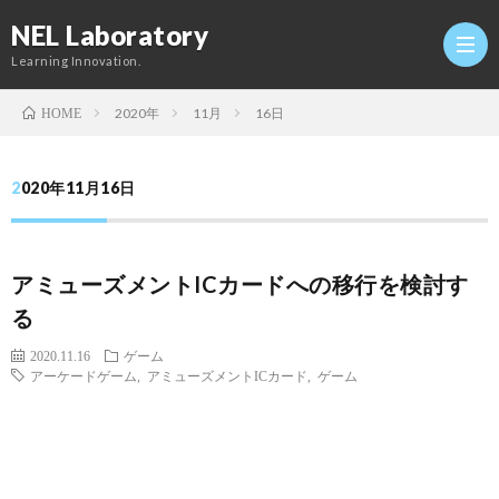
NEL Laboratory
Learning Innovation.
2020年
11月
16日
HOME
Hom
2020年11月16日
研
アミューズメントICカードへの移行を検討す
究
Profi
る
室
Twitt
2020.11.16
ゲーム
アーケードゲーム
,
アミューズメントICカード
,
ゲーム
Conta