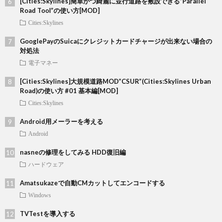
[Cities:Skylines]簡単かつ綺麗に並行道路を敷設できる”Parallel
Road Tool”の使い方[MOD]
Cities:Skylines
GooglePayのSuicaにクレジットカードチャージが出来ない場合の
対処法
電子マネー
[Cities:Skylines]大規模道路MOD”CSUR”(Cities:Skylines Urban
Road)の使い方 #01 基本編[MOD]
Cities:Skylines
Android用メーラーを考える
Android
nasneの修理をしてみる HDD復旧編
ハードウェア
Amatsukazeで自動CMカットしてエンコードする
Windows
TVTestを導入する