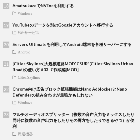
AmatsukazeでNVEncを利用する
Windows
YouTubeのデータを別のGoogleアカウントへ移行する
Webサービス
Servers Ultimateを利用してAndroid端末を各種サーバーにする
Android
[Cities:Skylines]大規模道路MOD”CSUR”(Cities:Skylines Urban
Road)の使い方 #03 IC作成編[MOD]
Cities:Skylines
Chrome向け広告ブロック拡張機能はNano AdblockerとNano
Defenderの組み合わせが最強かもしれない
Windows
マルチオーディオスプリッター（複数の音声入力をミックスしたり
同時に複数の音声出力をしたりその両方をしたりできるやつ）が便
利
周辺機器