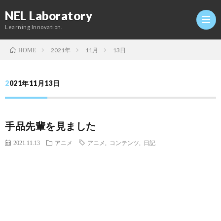
NEL Laboratory
Learning Innovation.
2021年
11月
13日
HOME
Hom
2021年11月13日
研
手品先輩を見ました
究
Profi
2021.11.13
アニメ
アニメ
,
コンテンツ
,
日記
室
Twitt
Conta