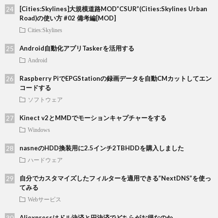
[Cities:Skylines]大規模道路MOD”CSUR”(Cities:Skylines Urban
Road)の使い方 #02 備考編[MOD]
Cities:Skylines
Android自動化アプリTaskerを活用する
Android
Raspberry PiでEPGStationの録画データを自動CMカットしてエン
コードする
ソフトウェア
Kinect v2とMMDでモーションキャプチャーをする
Windows
nasneのHDD換装用に2.5インチ2TBHDDを購入しました
ハードウェア
自分でカスタマイズしたフィルターを適用できる”NextDNS”を使っ
てみる
Webサービス
Aliexpressはドル決済と円決済でどちらがお得なのか