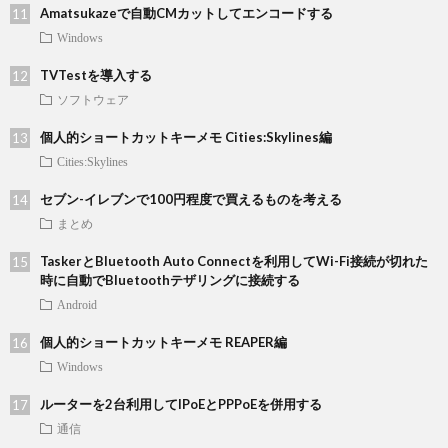
Amatsukazeで自動CMカットしてエンコードする
Windows
TVTestを導入する
ソフトウェア
個人的ショートカットキーメモ Cities:Skylines編
Cities:Skylines
セブン-イレブンで100円程度で買えるものを考える
まとめ
TaskerとBluetooth Auto Connectを利用してWi-Fi接続が切れた
時に自動でBluetoothテザリングに接続する
Android
個人的ショートカットキーメモ REAPER編
Windows
ルーターを2台利用してIPoEとPPPoEを併用する
通信