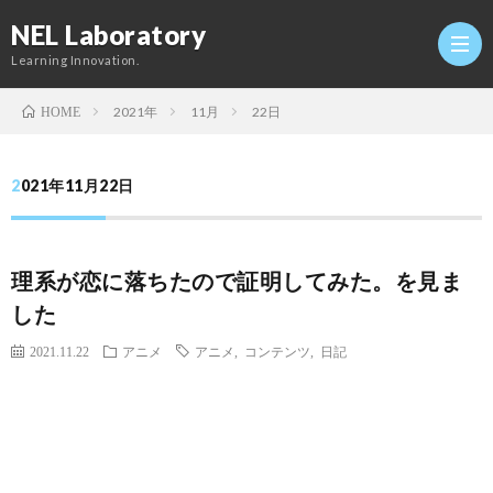
NEL Laboratory
Learning Innovation.
2021年
11月
22日
HOME
Hom
2021年11月22日
研
理系が恋に落ちたので証明してみた。を見ま
究
Profi
した
室
Twitt
2021.11.22
アニメ
アニメ
,
コンテンツ
,
日記
Conta