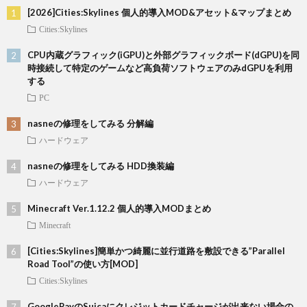
[2026]Cities:Skylines 個人的導入MOD&アセット&マップまとめ
Cities:Skylines
CPU内蔵グラフィック(iGPU)と外部グラフィックボード(dGPU)を同
時接続して特定のゲームなど高負荷ソフトウェアのみdGPUを利用
する
PC
nasneの修理をしてみる 分解編
ハードウェア
nasneの修理をしてみる HDD換装編
ハードウェア
Minecraft Ver.1.12.2 個人的導入MODまとめ
Minecraft
[Cities:Skylines]簡単かつ綺麗に並行道路を敷設できる”Parallel
Road Tool”の使い方[MOD]
Cities:Skylines
GooglePayのSuicaにクレジットカードチャージが出来ない場合の