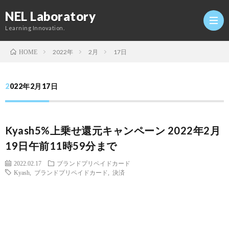
NEL Laboratory
Learning Innovation.
2022年
2月
17日
HOME
Hom
2022年2月17日
研
Kyash5%上乗せ還元キャンペーン 2022年2月
究
Profi
19日午前11時59分まで
室
Twitt
2022.02.17
ブランドプリペイドカード
Kyash
,
ブランドプリペイドカード
,
決済
Conta