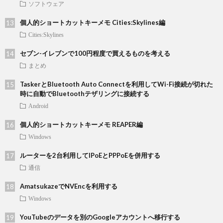
ソフトウェア
個人的ショートカットキーメモ Cities:Skylines編
Cities:Skylines
セブン-イレブンで100円程度で買えるものを考える
まとめ
TaskerとBluetooth Auto Connectを利用してWi-Fi接続が切れた
時に自動でBluetoothテザリングに接続する
Android
個人的ショートカットキーメモ REAPER編
Windows
ルーターを2台利用してIPoEとPPPoEを併用する
通信
AmatsukazeでNVEncを利用する
Windows
YouTubeのデータを別のGoogleアカウントへ移行する