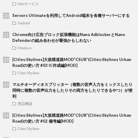
Webサービス
Servers Ultimateを利用してAndroid端末を各種サーバーにする
Android
Chrome向け広告ブロック拡張機能はNano AdblockerとNano
Defenderの組み合わせが最強かもしれない
Windows
[Cities:Skylines]大規模道路MOD”CSUR”(Cities:Skylines Urban
Road)の使い方 #03 IC作成編[MOD]
Cities:Skylines
マルチオーディオスプリッター（複数の音声入力をミックスしたり
同時に複数の音声出力をしたりその両方をしたりできるやつ）が便
利
周辺機器
[Cities:Skylines]大規模道路MOD”CSUR”(Cities:Skylines Urban
Road)の使い方 #02 備考編[MOD]
Cities:Skylines