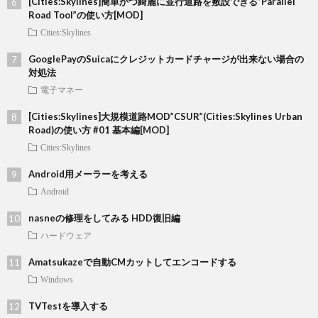
[Cities:Skylines]簡単かつ綺麗に並行道路を敷設できる”Parallel
Road Tool”の使い方[MOD]
Cities:Skylines
GooglePayのSuicaにクレジットカードチャージが出来ない場合の
対処法
電子マネー
[Cities:Skylines]大規模道路MOD”CSUR”(Cities:Skylines Urban
Road)の使い方 #01 基本編[MOD]
Cities:Skylines
Android用メーラーを考える
Android
nasneの修理をしてみる HDD復旧編
ハードウェア
Amatsukazeで自動CMカットしてエンコードする
Windows
TVTestを導入する