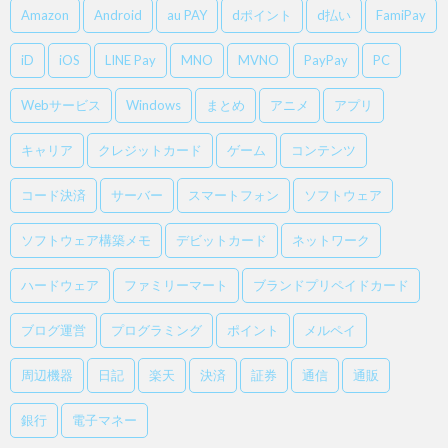
Amazon
Android
au PAY
dポイント
d払い
FamiPay
iD
iOS
LINE Pay
MNO
MVNO
PayPay
PC
Webサービス
Windows
まとめ
アニメ
アプリ
キャリア
クレジットカード
ゲーム
コンテンツ
コード決済
サーバー
スマートフォン
ソフトウェア
ソフトウェア構築メモ
デビットカード
ネットワーク
ハードウェア
ファミリーマート
ブランドプリペイドカード
ブログ運営
プログラミング
ポイント
メルペイ
周辺機器
日記
楽天
決済
証券
通信
通販
銀行
電子マネー