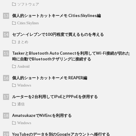
ソフトウェア
個人的ショートカットキーメモ Cities:Skylines編
Cities:Skylines
セブン-イレブンで100円程度で買えるものを考える
まとめ
TaskerとBluetooth Auto Connectを利用してWi-Fi接続が切れた
時に自動でBluetoothテザリングに接続する
Android
個人的ショートカットキーメモ REAPER編
Windows
ルーターを2台利用してIPoEとPPPoEを併用する
通信
AmatsukazeでNVEncを利用する
Windows
YouTubeのデータを別のGoogleアカウントへ移行する