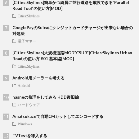
[Cities:Skylines]簡単かつ綺麗に並行道路を敷設できる”Parallel
Road Tool”の使い方[MOD]
Cities:Skylines
GooglePayのSuicaにクレジットカードチャージが出来ない場合の
対処法
電子マネー
[Cities:Skylines]大規模道路MOD”CSUR”(Cities:Skylines Urban
Road)の使い方 #01 基本編[MOD]
Cities:Skylines
Android用メーラーを考える
Android
nasneの修理をしてみる HDD復旧編
ハードウェア
Amatsukazeで自動CMカットしてエンコードする
Windows
TVTestを導入する