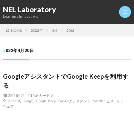
NEL Laboratory
Learning Innovation.
2022年
4月
20日
HOME
Hom
2022年4月20日
研
GoogleアシスタントでGoogle Keepを利用す
究
Profi
る
室
Twitt
2022.04.20
Webサービス
Android
,
Google
,
Google Keep
,
Googleアシスタント
,
Webサービス
,
ソフト
ウェア
Conta